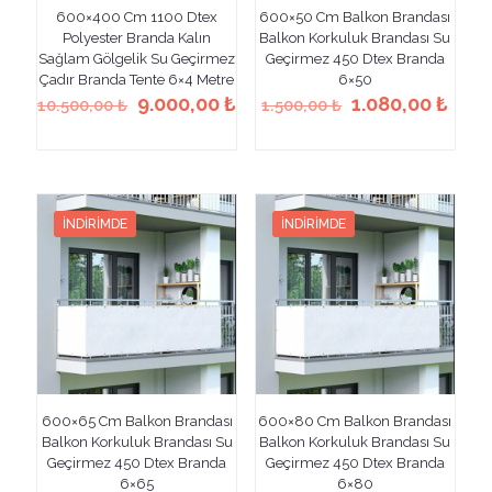
600×400 Cm 1100 Dtex
600×50 Cm Balkon Brandası
Polyester Branda Kalın
Balkon Korkuluk Brandası Su
Sağlam Gölgelik Su Geçirmez
Geçirmez 450 Dtex Branda
Çadır Branda Tente 6×4 Metre
6×50
Orijinal
Şu
Orijinal
Şu
9.000,00
₺
1.080,00
₺
10.500,00
₺
1.500,00
₺
fiyat:
andaki
fiyat:
anda
Bu
Bu
10.500,00 ₺.
fiyat:
1.500,00 ₺.
fiyat
ürünün
ürünün
9.000,00 ₺.
1.08
birden
birden
fazla
fazla
varyasyonu
varyasyonu
İNDIRIMDE
İNDIRIMDE
var.
var.
Seçenekler
Seçenekler
ürün
ürün
sayfasından
sayfasından
seçilebilir
seçilebilir
600×65 Cm Balkon Brandası
600×80 Cm Balkon Brandası
Balkon Korkuluk Brandası Su
Balkon Korkuluk Brandası Su
Geçirmez 450 Dtex Branda
Geçirmez 450 Dtex Branda
6×65
6×80