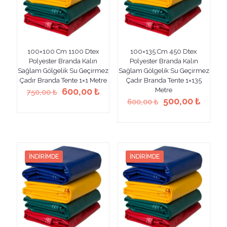
seçilebilir
seçilebilir
100×100 Cm 1100 Dtex
100×135 Cm 450 Dtex
Polyester Branda Kalın
Polyester Branda Kalın
Sağlam Gölgelik Su Geçirmez
Sağlam Gölgelik Su Geçirmez
Çadır Branda Tente 1×1 Metre
Çadır Branda Tente 1×135
Orijinal
Şu
600,00
₺
Metre
750,00
₺
fiyat:
andaki
Orijinal
Şu
500,00
₺
600,00
₺
Bu
750,00 ₺.
fiyat:
fiyat:
andak
ürünün
Bu
600,00 ₺.
600,00 ₺.
fiyat:
birden
ürünün
500,00
fazla
birden
varyasyonu
fazla
var.
varyasyonu
İNDIRIMDE
İNDIRIMDE
Seçenekler
var.
ürün
Seçenekler
sayfasından
ürün
seçilebilir
sayfasından
seçilebilir