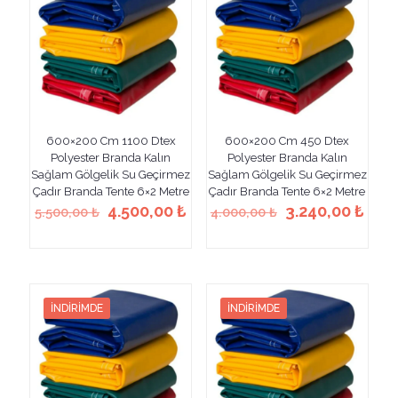
Seçenekler
Seçenekler
ürün
ürün
sayfasından
sayfasından
seçilebilir
seçilebilir
600×200 Cm 1100 Dtex
600×200 Cm 450 Dtex
Polyester Branda Kalın
Polyester Branda Kalın
Sağlam Gölgelik Su Geçirmez
Sağlam Gölgelik Su Geçirmez
Çadır Branda Tente 6×2 Metre
Çadır Branda Tente 6×2 Metre
Orijinal
Şu
Orijinal
Şu
4.500,00
₺
3.240,00
₺
5.500,00
₺
4.000,00
₺
fiyat:
andaki
fiyat:
anda
Bu
Bu
5.500,00 ₺.
fiyat:
4.000,00 ₺.
fiyat
ürünün
ürünün
4.500,00 ₺.
3.24
birden
birden
fazla
fazla
varyasyonu
varyasyonu
İNDIRIMDE
İNDIRIMDE
var.
var.
Seçenekler
Seçenekler
ürün
ürün
sayfasından
sayfasından
seçilebilir
seçilebilir