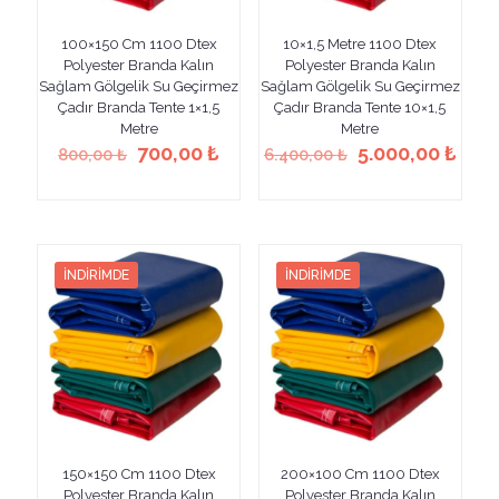
100×150 Cm 1100 Dtex
10×1,5 Metre 1100 Dtex
Polyester Branda Kalın
Polyester Branda Kalın
Sağlam Gölgelik Su Geçirmez
Sağlam Gölgelik Su Geçirmez
Çadır Branda Tente 1×1,5
Çadır Branda Tente 10×1,5
Metre
Metre
Orijinal
Şu
Orijinal
Şu
700,00
₺
5.000,00
₺
800,00
₺
6.400,00
₺
fiyat:
andaki
fiyat:
anda
Bu
Bu
800,00 ₺.
fiyat:
6.400,00 ₺.
fiyat
ürünün
ürünün
700,00 ₺.
5.00
birden
birden
fazla
fazla
varyasyonu
varyasyonu
İNDIRIMDE
İNDIRIMDE
var.
var.
Seçenekler
Seçenekler
ürün
ürün
sayfasından
sayfasından
seçilebilir
seçilebilir
150×150 Cm 1100 Dtex
200×100 Cm 1100 Dtex
Polyester Branda Kalın
Polyester Branda Kalın