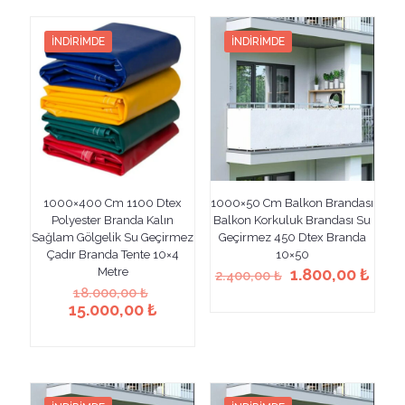
birden
fazla
10.000,0
fazla
varyasyonu
varyasyonu
var.
İNDIRIMDE
İNDIRIMDE
var.
Seçenekler
Seçenekler
ürün
ürün
sayfasından
sayfasından
seçilebilir
seçilebilir
1000×400 Cm 1100 Dtex
1000×50 Cm Balkon Brandası
Polyester Branda Kalın
Balkon Korkuluk Brandası Su
Sağlam Gölgelik Su Geçirmez
Geçirmez 450 Dtex Branda
Çadır Branda Tente 10×4
10×50
Orijinal
Şu
Metre
1.800,00
₺
2.400,00
₺
Orijinal
fiyat:
anda
18.000,00
₺
Bu
fiyat:
2.400,00 ₺.
fiyat
Şu
15.000,00
₺
ürünün
18.000,00 ₺.
1.80
andaki
Bu
birden
fiyat:
ürünün
fazla
15.000,00 ₺.
birden
varyasyonu
fazla
var.
varyasyonu
Seçenekler