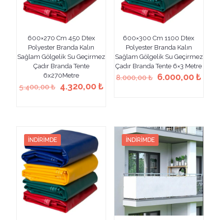
600×270 Cm 450 Dtex
600×300 Cm 1100 Dtex
Polyester Branda Kalın
Polyester Branda Kalın
Sağlam Gölgelik Su Geçirmez
Sağlam Gölgelik Su Geçirmez
Çadır Branda Tente
Çadır Branda Tente 6×3 Metre
Orijinal
Şu
6x270Metre
6.000,00
₺
8.000,00
₺
Orijinal
Şu
fiyat:
anda
4.320,00
₺
5.400,00
₺
Bu
fiyat:
andaki
8.000,00 ₺.
fiyat
Bu
ürünün
5.400,00 ₺.
fiyat:
6.00
ürünün
birden
4.320,00 ₺.
birden
fazla
fazla
varyasyonu
varyasyonu
var.
İNDIRIMDE
İNDIRIMDE
var.
Seçenekler
Seçenekler
ürün
ürün
sayfasından
sayfasından
seçilebilir
seçilebilir