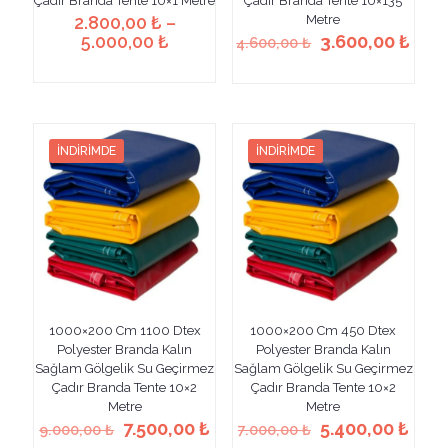
Çadır Branda Tente 10×1 Metre
Çadır Branda Tente 10×135
2.800,00
₺
–
Metre
Fiyat
Orijinal
Şu
5.000,00
₺
3.600,00
₺
4.600,00
₺
aralığı:
fiyat:
anda
Bu
Bu
2.800,00 ₺
4.600,00 ₺.
fiyat
ürünün
ürünün
-
3.60
birden
birden
5.000,00 ₺
fazla
fazla
varyasyonu
varyasyonu
İNDIRIMDE
İNDIRIMDE
var.
var.
Seçenekler
Seçenekler
ürün
ürün
sayfasından
sayfasından
seçilebilir
seçilebilir
1000×200 Cm 1100 Dtex
1000×200 Cm 450 Dtex
Polyester Branda Kalın
Polyester Branda Kalın
Sağlam Gölgelik Su Geçirmez
Sağlam Gölgelik Su Geçirmez
Çadır Branda Tente 10×2
Çadır Branda Tente 10×2
Metre
Metre
Orijinal
Şu
Orijinal
Şu
7.500,00
₺
5.400,00
₺
9.000,00
₺
7.000,00
₺
fiyat:
andaki
fiyat:
anda