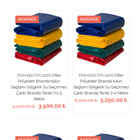
2.520
fazla
birden
varyasyonu
fazla
var.
varyasyonu
İNDIRIMDE
İNDIRIMDE
Seçenekler
var.
ürün
Seçenekler
sayfasından
ürün
seçilebilir
sayfasından
seçilebilir
700×150 Cm 1100 Dtex
700×200 Cm 1100 Dtex
Polyester Branda Kalın
Polyester Branda Kalın
Sağlam Gölgelik Su Geçirmez
Sağlam Gölgelik Su Geçirmez
Çadır Branda Tente 7×1,5
Çadır Branda Tente 7×2 Metre
Orijinal
Şu
Metre
5.250,00
₺
6.500,00
₺
Orijinal
Şu
fiyat:
anda
3.500,00
₺
4.500,00
₺
Bu
fiyat:
andaki
6.500,00 ₺.
fiyat
Bu
ürünün
4.500,00 ₺.
fiyat:
5.25
ürünün
birden
3.500,00 ₺.
birden
fazla
fazla
varyasyonu
varyasyonu
var.