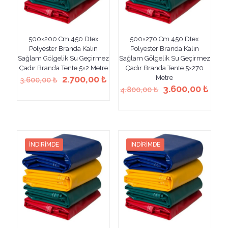
500×200 Cm 450 Dtex
500×270 Cm 450 Dtex
Polyester Branda Kalın
Polyester Branda Kalın
Sağlam Gölgelik Su Geçirmez
Sağlam Gölgelik Su Geçirmez
Çadır Branda Tente 5×2 Metre
Çadır Branda Tente 5×270
Orijinal
Şu
2.700,00
₺
Metre
3.600,00
₺
fiyat:
andaki
Orijinal
Şu
3.600,00
₺
4.800,00
₺
Bu
3.600,00 ₺.
fiyat:
fiyat:
anda
ürünün
Bu
2.700,00 ₺.
4.800,00 ₺.
fiyat
birden
ürünün
3.60
fazla
birden
varyasyonu
fazla
var.
varyasyonu
İNDIRIMDE
İNDIRIMDE
Seçenekler
var.
ürün
Seçenekler
sayfasından
ürün
seçilebilir
sayfasından
seçilebilir