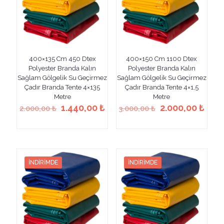
sayfasından
sayfasından
seçilebilir
seçilebilir
400×135 Cm 450 Dtex
400×150 Cm 1100 Dtex
Polyester Branda Kalın
Polyester Branda Kalın
Sağlam Gölgelik Su Geçirmez
Sağlam Gölgelik Su Geçirmez
Çadır Branda Tente 4×135
Çadır Branda Tente 4×1,5
Metre
Metre
Orijinal
Şu
Orijinal
Şu
1.440,00
₺
2.000,00
₺
2.000,00
₺
3.000,00
₺
fiyat:
andaki
fiyat:
anda
Bu
Bu
2.000,00 ₺.
fiyat:
3.000,00 ₺.
fiyat
ürünün
ürünün
1.440,00 ₺.
2.00
birden
birden
fazla
fazla
varyasyonu
varyasyonu
İNDIRIMDE
İNDIRIMDE
var.
var.
Seçenekler
Seçenekler
ürün
ürün
sayfasından
sayfasından
seçilebilir
seçilebilir