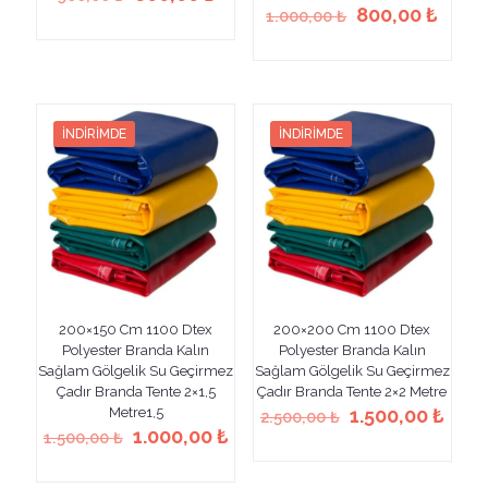
fiyat:
andaki
Orijinal
Şu
800,00
₺
1.000,00
₺
Bu
900,00 ₺.
fiyat:
fiyat:
anda
ürünün
Bu
800,00 ₺.
1.000,00 ₺.
fiyat:
birden
ürünün
800,0
fazla
birden
varyasyonu
fazla
var.
varyasyonu
İNDIRIMDE
İNDIRIMDE
Seçenekler
var.
ürün
Seçenekler
sayfasından
ürün
seçilebilir
sayfasından
seçilebilir
200×150 Cm 1100 Dtex
200×200 Cm 1100 Dtex
Polyester Branda Kalın
Polyester Branda Kalın
Sağlam Gölgelik Su Geçirmez
Sağlam Gölgelik Su Geçirmez
Çadır Branda Tente 2×1,5
Çadır Branda Tente 2×2 Metre
Orijinal
Şu
Metre1,5
1.500,00
₺
2.500,00
₺
Orijinal
Şu
fiyat:
anda
1.000,00
₺
1.500,00
₺
Bu
fiyat:
andaki
2.500,00 ₺.
fiyat
Bu
ürünün
1.500,00 ₺.
fiyat:
1.500
ürünün
birden