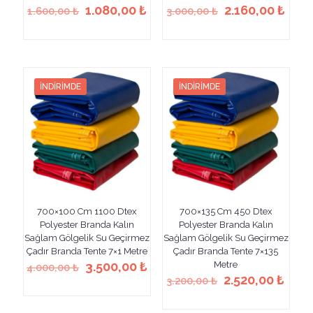
Orijinal
Şu
Orijinal
Şu
1.080,00
₺
2.160,00
₺
1.600,00
₺
3.000,00
₺
fiyat:
andaki
fiyat:
anda
Bu
Bu
1.600,00 ₺.
fiyat:
3.000,00 ₺.
fiyat
ürünün
ürünün
1.080,00 ₺.
2.160
birden
birden
fazla
fazla
varyasyonu
varyasyonu
İNDIRIMDE
İNDIRIMDE
var.
var.
Seçenekler
Seçenekler
ürün
ürün
sayfasından
sayfasından
seçilebilir
seçilebilir
700×100 Cm 1100 Dtex
700×135 Cm 450 Dtex
Polyester Branda Kalın
Polyester Branda Kalın
Sağlam Gölgelik Su Geçirmez
Sağlam Gölgelik Su Geçirmez
Çadır Branda Tente 7×1 Metre
Çadır Branda Tente 7×135
Orijinal
Şu
3.500,00
₺
Metre
4.000,00
₺
fiyat:
andaki
Orijinal
Şu
2.520,00
₺
3.200,00
₺
Bu
4.000,00 ₺.
fiyat:
fiyat:
anda
ürünün
Bu
3.500,00 ₺.
3.200,00 ₺.
fiyat
birden
ürünün