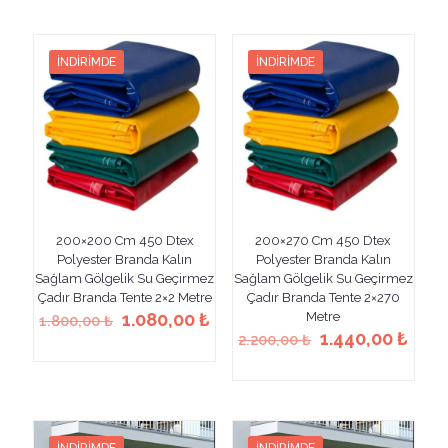
1.000,00 ₺.
birden
fazla
fazla
varyasyonu
varyasyonu
var.
İNDIRIMDE
İNDIRIMDE
var.
Seçenekler
Seçenekler
ürün
ürün
sayfasından
sayfasından
seçilebilir
seçilebilir
200×200 Cm 450 Dtex
200×270 Cm 450 Dtex
Polyester Branda Kalın
Polyester Branda Kalın
Sağlam Gölgelik Su Geçirmez
Sağlam Gölgelik Su Geçirmez
Çadır Branda Tente 2×2 Metre
Çadır Branda Tente 2×270
Orijinal
Şu
1.080,00
₺
Metre
1.800,00
₺
fiyat:
andaki
Orijinal
Şu
1.440,00
₺
2.200,00
₺
Bu
1.800,00 ₺.
fiyat:
fiyat:
anda
ürünün
Bu
1.080,00 ₺.
2.200,00 ₺.
fiyat
birden
ürünün
1.44
fazla
birden
varyasyonu
fazla
var.
varyasyonu
İNDIRIMDE
İNDIRIMDE