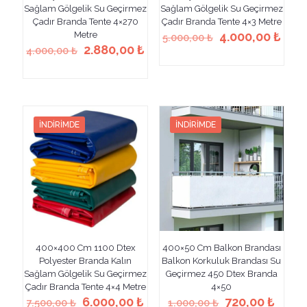
Sağlam Gölgelik Su Geçirmez
Sağlam Gölgelik Su Geçirmez
Çadır Branda Tente 4×270
Çadır Branda Tente 4×3 Metre
Orijinal
Şu
Metre
4.000,00
₺
5.000,00
₺
Orijinal
Şu
fiyat:
anda
2.880,00
₺
4.000,00
₺
Bu
fiyat:
andaki
5.000,00 ₺.
fiyat
Bu
ürünün
4.000,00 ₺.
fiyat:
4.00
ürünün
birden
2.880,00 ₺.
birden
fazla
fazla
varyasyonu
varyasyonu
var.
İNDIRIMDE
İNDIRIMDE
var.
Seçenekler
Seçenekler
ürün
ürün
sayfasından
sayfasından
seçilebilir
seçilebilir
400×400 Cm 1100 Dtex
400×50 Cm Balkon Brandası
Polyester Branda Kalın
Balkon Korkuluk Brandası Su
Sağlam Gölgelik Su Geçirmez
Geçirmez 450 Dtex Branda
Çadır Branda Tente 4×4 Metre
4×50
Orijinal
Şu
Orijinal
Şu
6.000,00
₺
720,00
₺
7.500,00
₺
1.000,00
₺