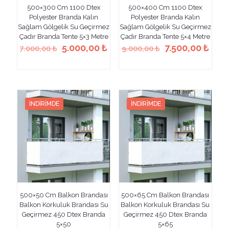
500×300 Cm 1100 Dtex
500×400 Cm 1100 Dtex
Polyester Branda Kalın
Polyester Branda Kalın
Sağlam Gölgelik Su Geçirmez
Sağlam Gölgelik Su Geçirmez
Çadır Branda Tente 5×3 Metre
Çadır Branda Tente 5×4 Metre
Orijinal
Şu
Orijinal
Şu
5.000,00
₺
7.500,00
₺
7.000,00
₺
9.000,00
₺
fiyat:
andaki
fiyat:
anda
Bu
Bu
7.000,00 ₺.
fiyat:
9.000,00 ₺.
fiyat
ürünün
ürünün
5.000,00 ₺.
7.50
birden
birden
fazla
fazla
varyasyonu
varyasyonu
İNDIRIMDE
İNDIRIMDE
var.
var.
Seçenekler
Seçenekler
ürün
ürün
sayfasından
sayfasından
seçilebilir
seçilebilir
500×50 Cm Balkon Brandası
500×65 Cm Balkon Brandası
Balkon Korkuluk Brandası Su
Balkon Korkuluk Brandası Su
Geçirmez 450 Dtex Branda
Geçirmez 450 Dtex Branda
5×50
5×65