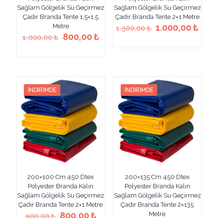
Sağlam Gölgelik Su Geçirmez
Sağlam Gölgelik Su Geçirmez
Çadır Branda Tente 1,5×1,5
Çadır Branda Tente 2×1 Metre
Orijinal
Şu
Metre
1.000,00
₺
1.500,00
₺
Orijinal
Şu
fiyat:
anda
800,00
₺
1.000,00
₺
Bu
fiyat:
andaki
1.500,00 ₺.
fiyat
Bu
ürünün
1.000,00 ₺.
fiyat:
1.00
ürünün
birden
800,00 ₺.
birden
fazla
fazla
varyasyonu
varyasyonu
var.
İNDIRIMDE
İNDIRIMDE
var.
Seçenekler
Seçenekler
ürün
ürün
sayfasından
sayfasından
seçilebilir
seçilebilir
200×100 Cm 450 Dtex
200×135 Cm 450 Dtex
Polyester Branda Kalın
Polyester Branda Kalın
Sağlam Gölgelik Su Geçirmez
Sağlam Gölgelik Su Geçirmez
Çadır Branda Tente 2×1 Metre
Çadır Branda Tente 2×135
Orijinal
Şu
800,00
₺
Metre
900,00
₺