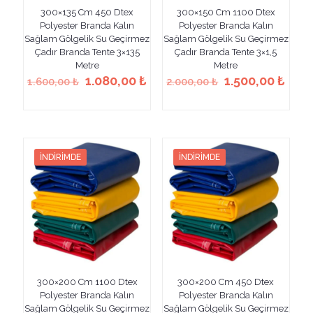
300×135 Cm 450 Dtex
300×150 Cm 1100 Dtex
Polyester Branda Kalın
Polyester Branda Kalın
Sağlam Gölgelik Su Geçirmez
Sağlam Gölgelik Su Geçirmez
Çadır Branda Tente 3×135
Çadır Branda Tente 3×1,5
Metre
Metre
Orijinal
Şu
Orijinal
Şu
1.080,00
₺
1.500,00
₺
1.600,00
₺
2.000,00
₺
fiyat:
andaki
fiyat:
anda
Bu
Bu
1.600,00 ₺.
fiyat:
2.000,00 ₺.
fiyat
ürünün
ürünün
1.080,00 ₺.
1.50
birden
birden
fazla
fazla
varyasyonu
varyasyonu
İNDIRIMDE
İNDIRIMDE
var.
var.
Seçenekler
Seçenekler
ürün
ürün
sayfasından
sayfasından
seçilebilir
seçilebilir
300×200 Cm 1100 Dtex
300×200 Cm 450 Dtex
Polyester Branda Kalın
Polyester Branda Kalın
Sağlam Gölgelik Su Geçirmez
Sağlam Gölgelik Su Geçirmez