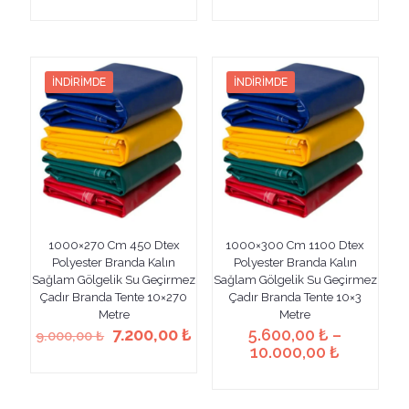
Bu
Bu
9.000,00 ₺.
fiyat:
7.000,00 ₺.
fiyat
ürünün
ürünün
7.500,00 ₺.
5.40
birden
birden
fazla
fazla
varyasyonu
varyasyonu
İNDIRIMDE
İNDIRIMDE
var.
var.
Seçenekler
Seçenekler
ürün
ürün
sayfasından
sayfasından
seçilebilir
seçilebilir
1000×270 Cm 450 Dtex
1000×300 Cm 1100 Dtex
Polyester Branda Kalın
Polyester Branda Kalın
Sağlam Gölgelik Su Geçirmez
Sağlam Gölgelik Su Geçirmez
Çadır Branda Tente 10×270
Çadır Branda Tente 10×3
Metre
Metre
Orijinal
Şu
7.200,00
₺
5.600,00
₺
–
9.000,00
₺
fiyat:
andaki
Fiyat
10.000,00
₺
Bu
9.000,00 ₺.
fiyat:
aralığı:
Bu
ürünün
7.200,00 ₺.
5.600,00
ürünün
birden
-