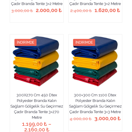
Çadır Branda Tente 3×2 Metre
Çadır Branda Tente 3×2 Metre
Orijinal
Şu
Orijinal
Şu
2.000,00
₺
1.620,00
₺
3.000,00
₺
2.400,00
₺
fiyat:
andaki
fiyat:
anda
Bu
Bu
3.000,00 ₺.
fiyat:
2.400,00 ₺.
fiyat
ürünün
ürünün
2.000,00 ₺.
1.62
birden
birden
fazla
fazla
varyasyonu
varyasyonu
İNDIRIMDE
İNDIRIMDE
var.
var.
Seçenekler
Seçenekler
ürün
ürün
sayfasından
sayfasından
seçilebilir
seçilebilir
300X270 Cm 450 Dtex
300×300 Cm 1100 Dtex
Polyester Branda Kalın
Polyester Branda Kalın
Sağlam Gölgelik Su Geçirmez
Sağlam Gölgelik Su Geçirmez
Çadır Branda Tente 3×270
Çadır Branda Tente 3×3 Metre
Orijinal
Şu
Metre
3.000,00
₺
4.000,00
₺
fiyat:
anda
1.199,00
₺
–
Bu
Fiyat
4.000,00 ₺.
fiyat
2.160,00
₺
ürünün