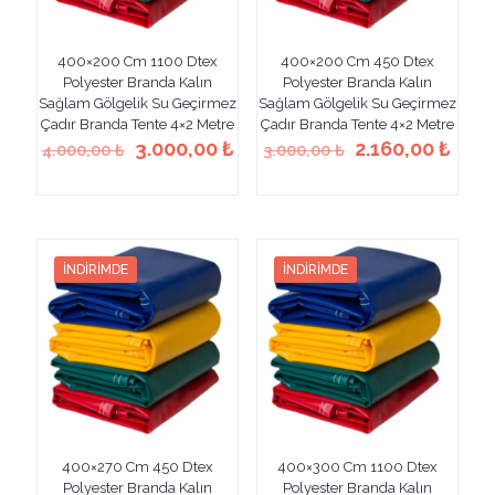
400×200 Cm 1100 Dtex
400×200 Cm 450 Dtex
Polyester Branda Kalın
Polyester Branda Kalın
Sağlam Gölgelik Su Geçirmez
Sağlam Gölgelik Su Geçirmez
Çadır Branda Tente 4×2 Metre
Çadır Branda Tente 4×2 Metre
Orijinal
Şu
Orijinal
Şu
3.000,00
₺
2.160,00
₺
4.000,00
₺
3.000,00
₺
fiyat:
andaki
fiyat:
anda
Bu
Bu
4.000,00 ₺.
fiyat:
3.000,00 ₺.
fiyat
ürünün
ürünün
3.000,00 ₺.
2.160
birden
birden
fazla
fazla
varyasyonu
varyasyonu
İNDIRIMDE
İNDIRIMDE
var.
var.
Seçenekler
Seçenekler
ürün
ürün
sayfasından
sayfasından
seçilebilir
seçilebilir
400×270 Cm 450 Dtex
400×300 Cm 1100 Dtex
Polyester Branda Kalın
Polyester Branda Kalın