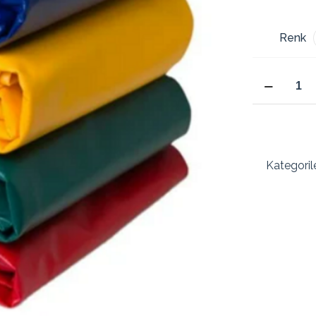
Renk
300x300
Cm
1100
Dtex
Polyester
Branda
Kategoril
Kalın
Sağlam
Gölgelik
Su
Geçirmez
Çadır
Branda
Tente
3x3