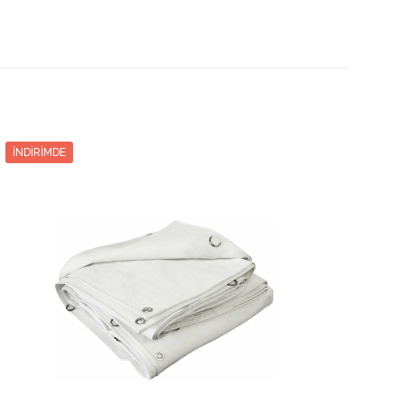
Toplam
Toplam
Taksit
Taksit Tutarı
Tutar
Tutar
3231.30₺
2
1615.65₺
3231.30₺
3293.40₺
3
1097.80₺
3293.40₺
İNDIRIMDE
3356.10₺
4
839.02₺
3356.10₺
3417.90₺
5
683.58₺
3417.90₺
480.00₺
6
580.00₺
3480.00₺
3543.00₺
7
506.14₺
3543.00₺
3605.40₺
8
450.67₺
3605.40₺
3667.50₺
9
407.50₺
3667.50₺
3730.50₺
10
373.05₺
3730.50₺