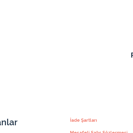
506.14₺
3543.00₺
7
506.14₺
450.67₺
3605.40₺
8
450.67₺
407.50₺
3667.50₺
9
407.50₺
373.05₺
3730.50₺
10
373.05₺
344.80₺
3792.90₺
11
344.80₺
321.27₺
3855.30₺
12
321.27₺
anlar
İade Şartları
Mesafeli Satış Sözleşmesi