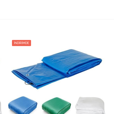
Toplam
Taksit Tutarı
Taksit
Taksit Tutarı
Tutar
1615.65₺
3231.30₺
2
1615.65₺
1097.80₺
3293.40₺
3
1097.80₺
İNDIRIMDE
839.02₺
3356.10₺
4
839.02₺
683.58₺
3417.90₺
5
683.58₺
580.00₺
3480.00₺
6
580.00₺
3
506.14₺
3543.00₺
7
506.14₺
450.67₺
3605.40₺
8
450.67₺
407.50₺
3667.50₺
9
407.50₺
373.05₺
3730.50₺
10
373.05₺