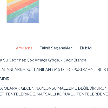
Açıklama
Taksit Seçenekleri
Ek bilgi
da Su Geçirmez Çok Amaçlı Gölgelik Çadır Branda
ALANLARDA KULLANILAN 1100 DTEX 650GR/M2 TIRLIK 
IDIR.
A OLARAK GEÇEN NAYLONSU MALZEME DEĞİLDİR.ÜRÜN 1
T TENTELERİNDE, MAFSALLI KÖRÜKLÜ TENTELERDE VE 