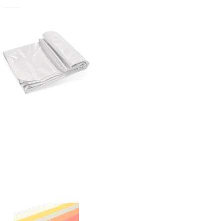
Metre
adet