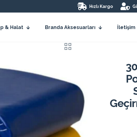
Hızlı Kargo
Gü
İp & Halat
Branda Aksesuarları
İletişim
30
Po
Geçir