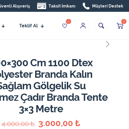
venli Alışveriş
Taksit İmkanı
Müşteri Destek
0
0
Teklif Al
0×300 Cm 1100 Dtex
lyester Branda Kalın
Sağlam Gölgelik Su
mez Çadır Branda Tente
3×3 Metre
Orijinal
Şu
3.000,00
₺
4.000,00
₺