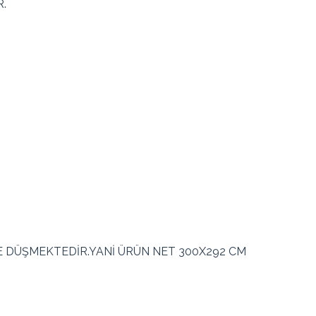
.
YE DÜŞMEKTEDİR.YANİ ÜRÜN NET 300X292 CM
ncu, Sarı, Mavi, Siyah