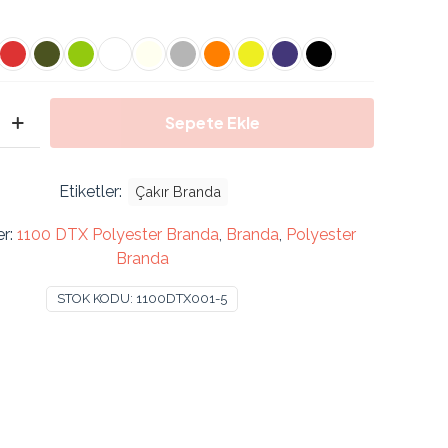
fiyat:
andaki
4.000,00 ₺.
fiyat:
3.000,00 ₺.
Sepete Ekle
Etiketler:
Çakır Branda
er:
1100 DTX Polyester Branda
,
Branda
,
Polyester
Branda
STOK KODU:
1100DTX001-5