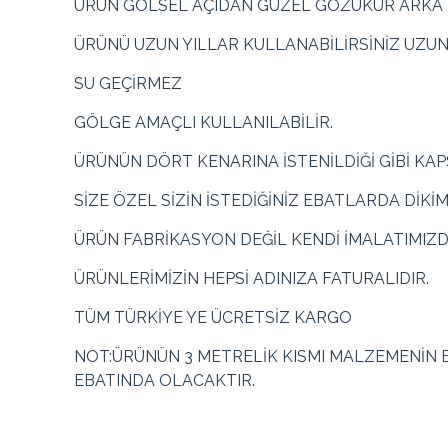
ÜRÜN GÖLSEL AÇIDAN GÜZEL GÖZÜKÜR ARKA KI
ÜRÜNÜ UZUN YILLAR KULLANABİLİRSİNİZ UZU
SU GEÇİRMEZ
GÖLGE AMAÇLI KULLANILABİLİR.
ÜRÜNÜN DÖRT KENARINA İSTENİLDİĞİ GİBİ KA
SİZE ÖZEL SİZİN İSTEDİĞİNİZ EBATLARDA DİKİ
ÜRÜN FABRİKASYON DEĞİL KENDİ İMALATIMIZD
ÜRÜNLERİMİZİN HEPSİ ADINIZA FATURALIDIR.
TÜM TÜRKİYE YE ÜCRETSİZ KARGO
NOT:ÜRÜNÜN 3 METRELİK KISMI MALZEMENİN E
EBATINDA OLACAKTIR.
Renk