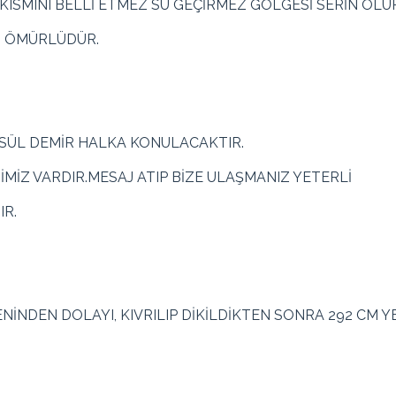
SMINI BELLİ ETMEZ SU GEÇİRMEZ GÖLGESİ SERİN OLUR
N ÖMÜRLÜDÜR.
PSÜL DEMİR HALKA KONULACAKTIR.
MİMİZ VARDIR.MESAJ ATIP BİZE ULAŞMANIZ YETERLİ
IR.
NİNDEN DOLAYI, KIVRILIP DİKİLDİKTEN SONRA 292 CM 
Kırmızı, Koyu Yeşil, Yeşil, Beyaz, Krem, Gri, Turu