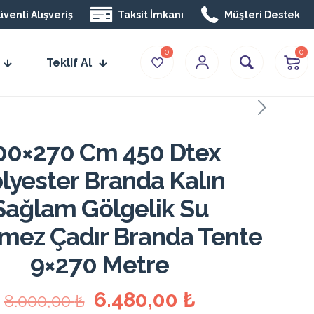
venli Alışveriş
Taksit İmkanı
Müşteri Destek
0
0
Teklif Al
00×270 Cm 450 Dtex
lyester Branda Kalın
Sağlam Gölgelik Su
mez Çadır Branda Tente
9×270 Metre
Orijinal
Şu
6.480,00
₺
8.000,00
₺