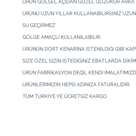
ÜRÜN GÖLSEL AÇIDAN GÜZEL GÖZÜKÜR ARKA KI
ÜRÜNÜ UZUN YILLAR KULLANABİLİRSİNİZ UZU
SU GEÇİRMEZ
GÖLGE AMAÇLI KULLANILABİLİR.
ÜRÜNÜN DÖRT KENARINA İSTENİLDİĞİ GİBİ KA
SİZE ÖZEL SİZİN İSTEDİĞİNİZ EBATLARDA DİKİ
ÜRÜN FABRİKASYON DEĞİL KENDİ İMALATIMIZD
ÜRÜNLERİMİZİN HEPSİ ADINIZA FATURALIDIR.
TÜM TÜRKİYE YE ÜCRETSİZ KARGO
Renk