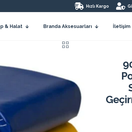
Hızlı Kargo
Gü
İp & Halat
Branda Aksesuarları
İletişim
9
Po
Geçir