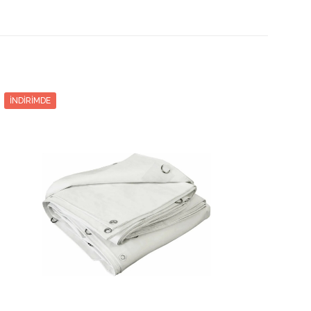
Toplam
Toplam
Taksit
Taksit Tutarı
Tutar
Tutar
6979.60₺
2
3489.80₺
6979.60₺
7113.74₺
3
2371.24₺
7113.74₺
İNDIRIMDE
7249.17₺
4
1812.29₺
7249.17₺
7382.66₺
5
1476.53₺
7382.66₺
7516.80₺
6
1252.80₺
7516.80₺
7652.88₺
7
1093.26₺
7652.88₺
7787.66₺
8
973.45₺
7787.66₺
7921.80₺
9
880.20₺
7921.80₺
8057.88₺
10
805.78₺
8057.88₺