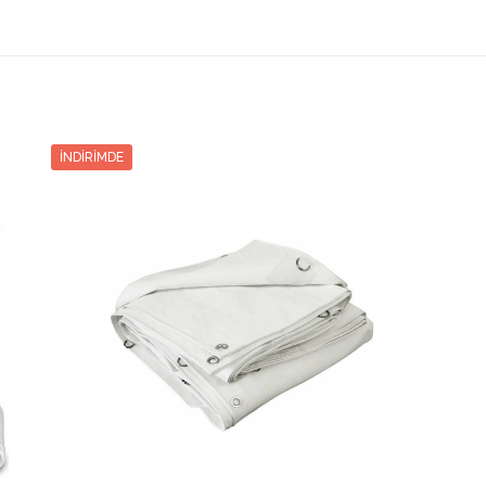
Toplam
Taksit Tutarı
Taksit
Taksit Tutarı
Tutar
3489.80₺
6979.60₺
2
3489.80₺
2371.24₺
7113.74₺
3
2371.24₺
İNDIRIMDE
1812.29₺
7249.17₺
4
1812.29₺
1476.53₺
7382.66₺
5
1476.53₺
1252.80₺
7516.80₺
6
1252.80₺
1093.26₺
7652.88₺
7
1093.26₺
973.45₺
7787.66₺
8
973.45₺
880.20₺
7921.80₺
9
880.20₺
805.78₺
8057.88₺
10
805.78₺