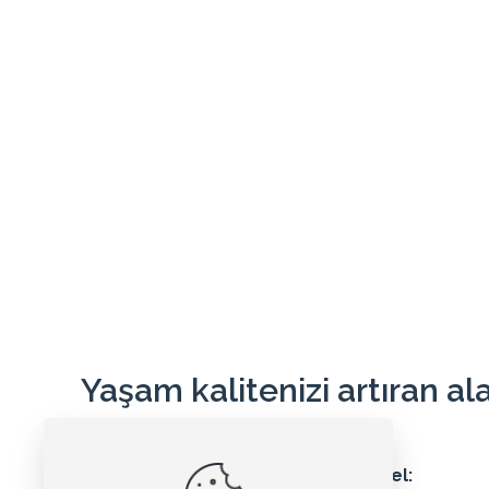
8
973.45₺
7787.66₺
8
9
880.20₺
7921.80₺
9
10
805.78₺
8057.88₺
10
11
744.78₺
8192.66₺
11
12
693.95₺
8327.44₺
12
Toplam
Taksit
Taksit Tutarı
Tutar
Yaşam kalitenizi artıran al
2
3489.80₺
6979.60₺
3
2371.24₺
7113.74₺
Tel:
Tel: