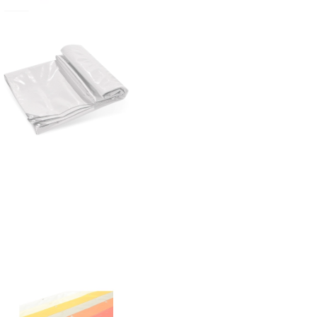
Metre
adet