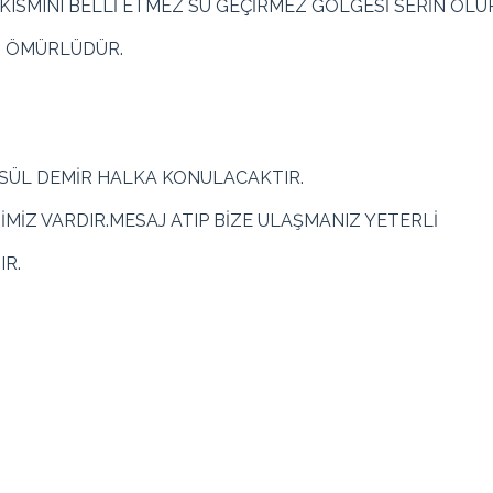
SMINI BELLİ ETMEZ SU GEÇİRMEZ GÖLGESİ SERİN OLUR
N ÖMÜRLÜDÜR.
PSÜL DEMİR HALKA KONULACAKTIR.
MİMİZ VARDIR.MESAJ ATIP BİZE ULAŞMANIZ YETERLİ
IR.
Kırmızı, Koyu Yeşil, Yeşil, Beyaz, Krem, Gri, Turu