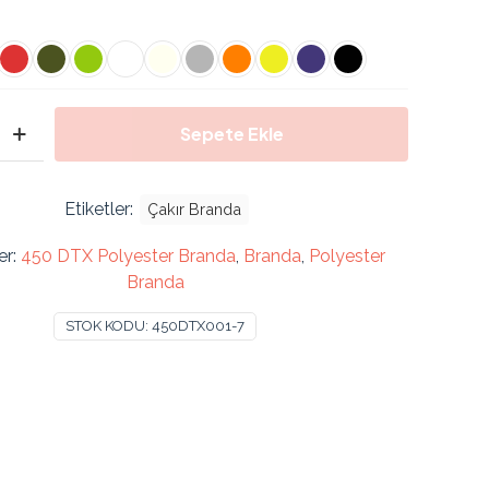
fiyat:
andaki
8.000,00 ₺.
fiyat:
6.480,00 ₺.
Sepete Ekle
Etiketler:
Çakır Branda
er:
450 DTX Polyester Branda
,
Branda
,
Polyester
Branda
STOK KODU:
450DTX001-7