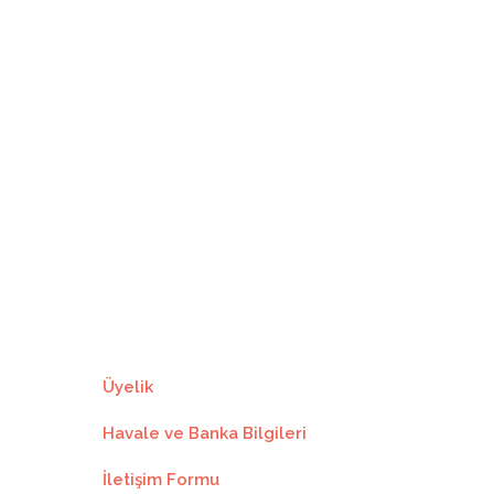
7787.66₺
8
973.45₺
7787.66₺
7921.80₺
9
880.20₺
7921.80₺
8057.88₺
10
805.78₺
8057.88₺
8192.66₺
11
744.78₺
8192.66₺
8327.44₺
12
693.95₺
8327.44₺
Üyelik
Havale ve Banka Bilgileri
İletişim Formu