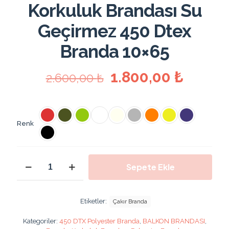
Korkuluk Brandası Su
Geçirmez 450 Dtex
Branda 10×65
Orijinal
Şu
1.800,00
₺
2.600,00
₺
fiyat:
andaki
2.600,00 ₺.
fiyat:
1.800,
Renk
1000x65
Sepete Ekle
Cm
Balkon
Brandası
Balkon
Etiketler:
Çakır Branda
Korkuluk
Brandası
Kategoriler:
450 DTX Polyester Branda
,
BALKON BRANDASI
,
Su