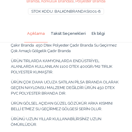
Branda
,
Korkuluk Brandası
,
Polyester Branda
Geçirmez
450
STOK KODU:
BALKONBRANDASI001-8
Dtex
Branda
10x65
adet
Açıklama
Taksit Seçenekleri
Ek bilgi
Çakır Branda 450 Dtex Polyester Çadır Branda Su Geçirmez
Çok Amaçlı Gölgelik Çadır Branda
ÜRÜN TIRLARDA KAMYONLARDA ENDÜSTRİYEL
ALANLARDA KULLANILAN 1100 DTEX 400GR/M2 TIRLIK
POLYESTER KUMAŞTIR.
ÜRÜN ÇOK DAHA UCUZA SATILAN PİLSA BRANDA OLARAK
GEÇEN NAYLONSU MALZEME DEĞİLDİR.ÜRÜN 450 DTEX
PVC POLYESTER BRANDA DIR.
ÜRÜN GÖLSEL AÇIDAN GÜZEL GÖZÜKÜR ARKA KISMINI
BELLİ ETMEZ SU GEÇİRMEZ GÖLGESİ SERİN OLUR.
ÜRÜNÜ UZUN YILLAR KULLANABİLİRSİNİZ UZUN
ÖMÜRLÜDÜR.