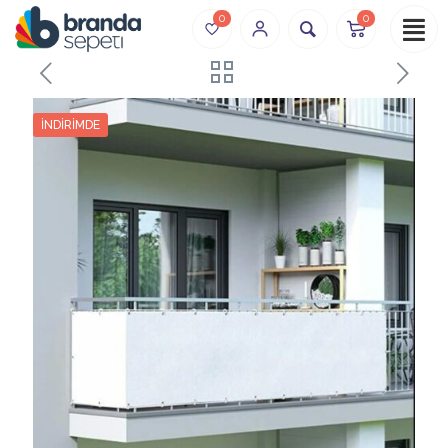
0
0
İNDIRIMDE