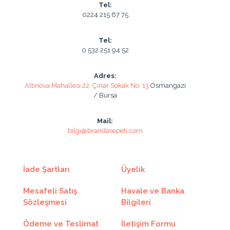
Tel:
11
206.88₺
2275.74₺
0224 215 67 75
12
192.76₺
2313.18₺
Tel:
0 532 251 94 52
Adres:
Taksit
Taksit Tutarı
Toplam Tutar
Altınova Mahallesi 22. Çınar Sokak No: 13
Osmangazi
/ Bursa
2
969.39₺
1938.78₺
Mail:
3
658.68₺
1976.04₺
bilgi@brandasepeti.com
4
503.41₺
2013.66₺
5
410.14₺
2050.74₺
İade Şartları
Üyelik
6
348.00₺
2088.00₺
Mesafeli Satış
Havale ve Banka
Sözleşmesi
Bilgileri
7
303.68₺
2125.80₺
Ödeme ve Teslimat
İletişim Formu
8
270.40₺
2163.24₺