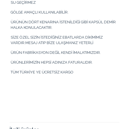
SU GEÇİRMEZ
GÖLGE AMAÇLI KULLANILABİLİR.
ÜRÜNÜN DÖRT KENARINA İSTENİLDİĞİ GİBİ KAPSÜL DEMİR
HALKA KONULACAKTIR.
SİZE ÖZEL SİZİN İSTEDİĞİNİZ EBATLARDA DİKİMİMİZ
VARDIR.MESAJ ATIP BİZE ULAŞMANIZ YETERLİ
ÜRÜN FABRİKASYON DEĞİL KENDİ İMALATIMIZDIR.
ÜRÜNLERİMİZİN HEPSİ ADINIZA FATURALIDIR.
TÜM TÜRKİYE YE ÜCRETSİZ KARGO
Renk
Kırmızı, Koyu Yeşil, Yeşil, Beyaz, Krem, Gri, Turuncu, Sarı, Mavi,
Siyah
Taksit
Taksit Tutarı
Toplam Tutar
2
969.39₺
1938.78₺