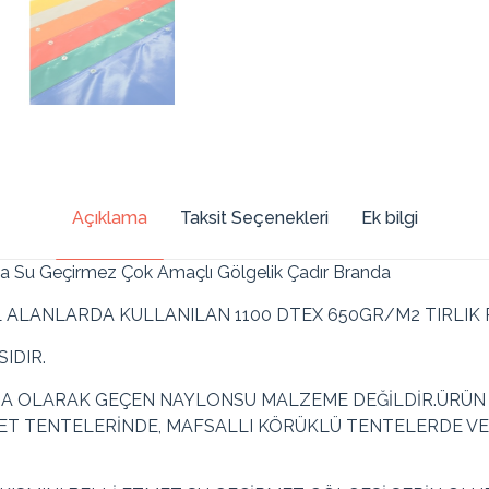
Açıklama
Taksit Seçenekleri
Ek bilgi
da Su Geçirmez Çok Amaçlı Gölgelik Çadır Branda
ALANLARDA KULLANILAN 1100 DTEX 650GR/M2 TIRLIK 
IDIR.
A OLARAK GEÇEN NAYLONSU MALZEME DEĞİLDİR.ÜRÜN 1
T TENTELERİNDE, MAFSALLI KÖRÜKLÜ TENTELERDE VE 