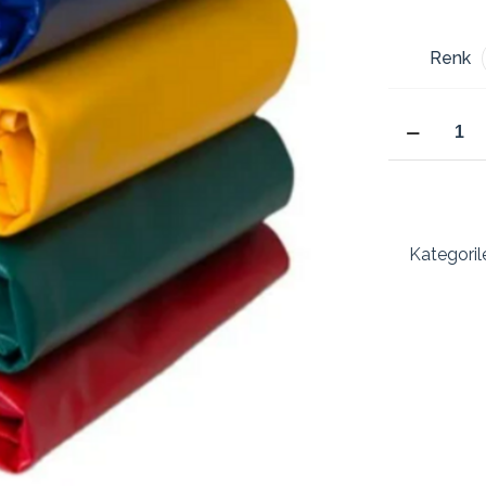
Renk
300x200
Cm
1100
Dtex
Polyester
Branda
Kategoril
Kalın
Sağlam
Gölgelik
Su
Geçirmez
Çadır
Branda
Tente
3x2