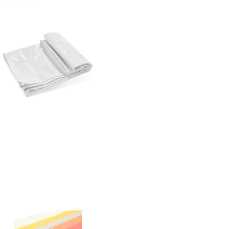
Metre
adet