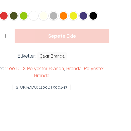
fiyat:
andaki
3.000,00 ₺.
fiyat:
2.000,00 ₺.
Sepete Ekle
Etiketler:
Çakır Branda
er:
1100 DTX Polyester Branda
,
Branda
,
Polyester
Branda
STOK KODU:
1100DTX001-13