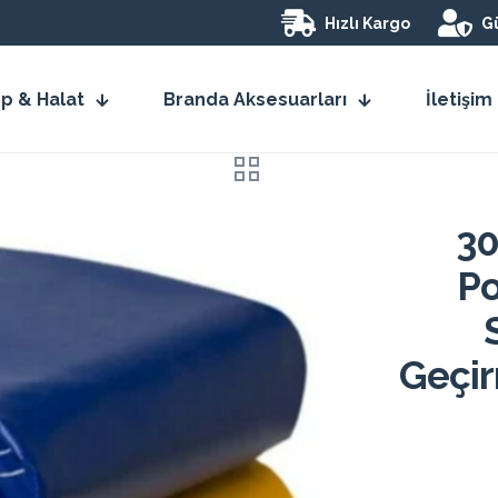
Hızlı Kargo
Gü
İp & Halat
Branda Aksesuarları
İletişim
30
Po
Geçir