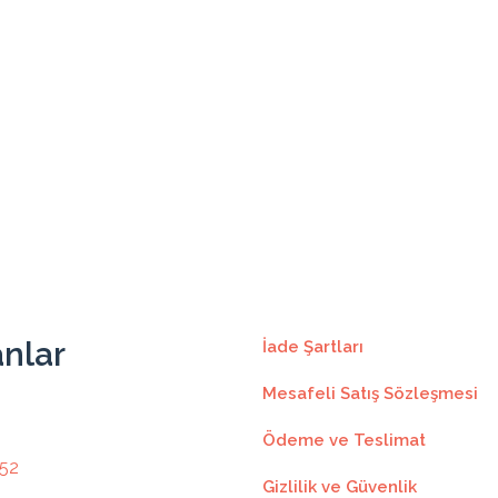
271.66₺
2445.00₺
9
271.66₺
248.70₺
2487.00₺
10
248.70₺
229.87₺
2528.60₺
11
229.87₺
214.18₺
2570.20₺
12
214.18₺
anlar
İade Şartları
Mesafeli Satış Sözleşmesi
Ödeme ve Teslimat
 52
Gizlilik ve Güvenlik