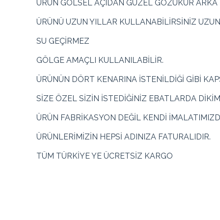
ÜRÜN GÖLSEL AÇIDAN GÜZEL GÖZÜKÜR ARKA KI
ÜRÜNÜ UZUN YILLAR KULLANABİLİRSİNİZ UZU
SU GEÇİRMEZ
GÖLGE AMAÇLI KULLANILABİLİR.
ÜRÜNÜN DÖRT KENARINA İSTENİLDİĞİ GİBİ KA
SİZE ÖZEL SİZİN İSTEDİĞİNİZ EBATLARDA DİKİ
ÜRÜN FABRİKASYON DEĞİL KENDİ İMALATIMIZD
ÜRÜNLERİMİZİN HEPSİ ADINIZA FATURALIDIR.
TÜM TÜRKİYE YE ÜCRETSİZ KARGO
Renk
Toplam
Taksit
Taksit Tutarı
Taksit