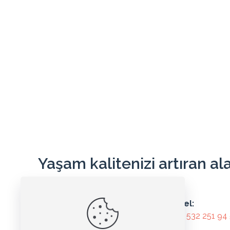
9
271.66₺
2445.00₺
9
10
248.70₺
2487.00₺
10
11
229.87₺
2528.60₺
11
12
214.18₺
2570.20₺
12
Toplam
Taksit
Taksit Tutarı
Tutar
Yaşam kalitenizi artıran al
2
1077.10₺
2154.20₺
3
731.86₺
2195.60₺
Tel:
Tel:
0224 215 67 75
0 532 251 94
4
559.35₺
2237.40₺