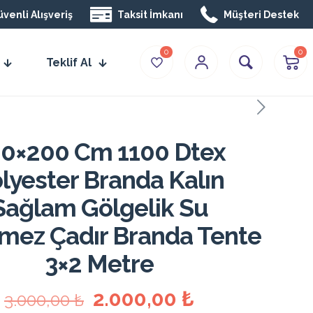
venli Alışveriş
Taksit İmkanı
Müşteri Destek
0
0
Teklif Al
0×200 Cm 1100 Dtex
lyester Branda Kalın
Sağlam Gölgelik Su
mez Çadır Branda Tente
3×2 Metre
Orijinal
Şu
2.000,00
₺
3.000,00
₺