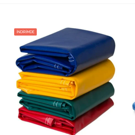
Tutar
1077.10₺
2154.20₺
2
1077.10₺
731.86₺
2195.60₺
3
731.86₺
İNDIRIMDE
559.35₺
2237.40₺
4
559.35₺
455.72₺
2278.60₺
5
455.72₺
386.66₺
2320.00₺
6
386.66₺
2
337.42₺
2362.00₺
7
337.42₺
2
300.45₺
2403.60₺
8
300.45₺
2
271.66₺
2445.00₺
9
271.66₺
248.70₺
2487.00₺
10
248.70₺
229.87₺
2528.60₺
11
229.87₺