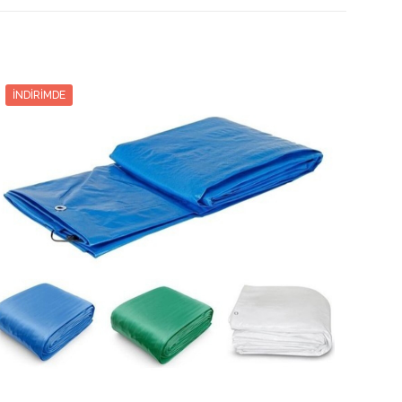
Tutar
Tutar
2154.20₺
2
1077.10₺
2154.20₺
2195.60₺
3
731.86₺
2195.60₺
İNDIRIMDE
2237.40₺
4
559.35₺
2237.40₺
2278.60₺
5
455.72₺
2278.60₺
320.00₺
6
386.66₺
2320.00₺
362.00₺
7
337.42₺
2362.00₺
403.60₺
8
300.45₺
2403.60₺
2445.00₺
9
271.66₺
2445.00₺
2487.00₺
10
248.70₺
2487.00₺
2528.60₺
11
229.87₺
2528.60₺