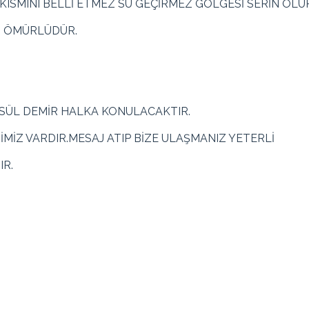
SMINI BELLİ ETMEZ SU GEÇİRMEZ GÖLGESİ SERİN OLUR
N ÖMÜRLÜDÜR.
PSÜL DEMİR HALKA KONULACAKTIR.
MİMİZ VARDIR.MESAJ ATIP BİZE ULAŞMANIZ YETERLİ
IR.
Kırmızı, Koyu Yeşil, Yeşil, Beyaz, Krem, Gri, Turu
Toplam
Taksit Tutarı
Taksit
Taksit Tutarı