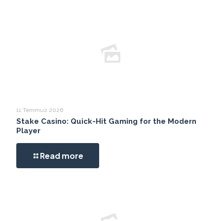
11 Temmuz 2026
Stake Casino: Quick‑Hit Gaming for the Modern
Player
Read more