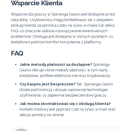
Wsparcie Klienta
Wsparcie dla graczy w Spinanga Casino jest dostępne przez
całą dobę. Użytkownicy mogą kontaktować się z zespołem
obsługi klienta za pomocą czatu na żywo, e-maila lub sekcji
FAQ, co znacznie ułatwia rozwiązywanie ewentualnych
problemów. Obsługa jest dostępna w różnych językach, co
dodatkowo podnosi komfort korzystania z platformy.
FAQ
Jakie metody płatności są dostępne?
Spinanga
Casino oferuje różne metody płatności, w tym karty
kredytowe, portfele elektroniczne oraz kryptowaluty.
Czy kasyno jest bezpieczne?
Tak, Spinanga Casino
działa pod licencją i stosuje najnowsze technologie
szyfrowania, co zapewnia bezpieczeństwo graczy.
Jak można skontaktować się z obsługą klienta?
Kontakt możliwy jest poprzez czat na żywo, e-mail oraz
sekcję pomocy na stronie.