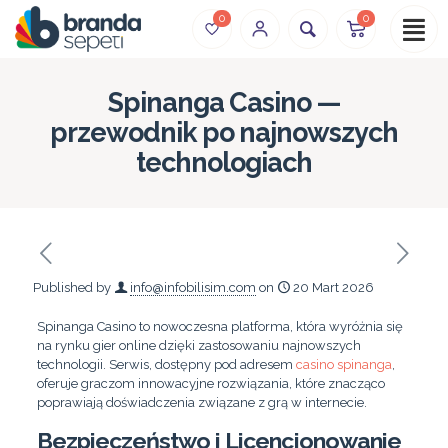
0
0
Spinanga Casino —
przewodnik po najnowszych
technologiach
Published by
info@infobilisim.com
on
20 Mart 2026
Spinanga Casino to nowoczesna platforma, która wyróżnia się
na rynku gier online dzięki zastosowaniu najnowszych
technologii. Serwis, dostępny pod adresem
casino spinanga
,
oferuje graczom innowacyjne rozwiązania, które znacząco
poprawiają doświadczenia związane z grą w internecie.
Bezpieczeństwo i Licencjonowanie