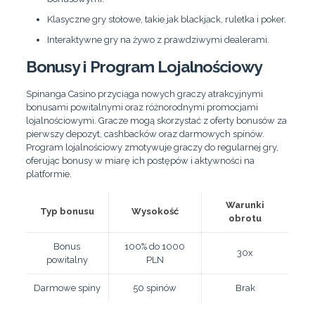
Klasyczne gry stołowe, takie jak blackjack, ruletka i poker.
Interaktywne gry na żywo z prawdziwymi dealerami.
Bonusy i Program Lojalnościowy
Spinanga Casino przyciąga nowych graczy atrakcyjnymi
bonusami powitalnymi oraz różnorodnymi promocjami
lojalnościowymi. Gracze mogą skorzystać z oferty bonusów za
pierwszy depozyt, cashbacków oraz darmowych spinów.
Program lojalnościowy zmotywuje graczy do regularnej gry,
oferując bonusy w miarę ich postępów i aktywności na
platformie.
Warunki
Typ bonusu
Wysokość
obrotu
Bonus
100% do 1000
30x
powitalny
PLN
Darmowe spiny
50 spinów
Brak