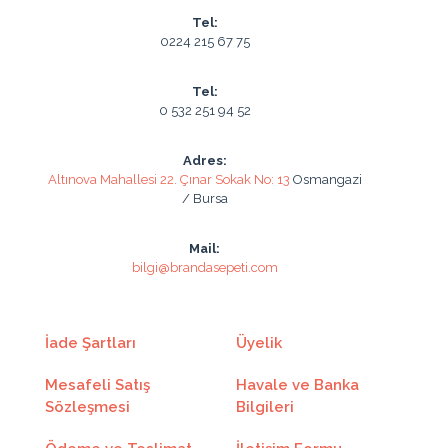
Tel:
0224 215 67 75
Tel:
0 532 251 94 52
Adres:
Altınova Mahallesi 22. Çınar Sokak No: 13
Osmangazi
/ Bursa
Mail:
bilgi@brandasepeti.com
İade Şartları
Üyelik
Mesafeli Satış
Havale ve Banka
Sözleşmesi
Bilgileri