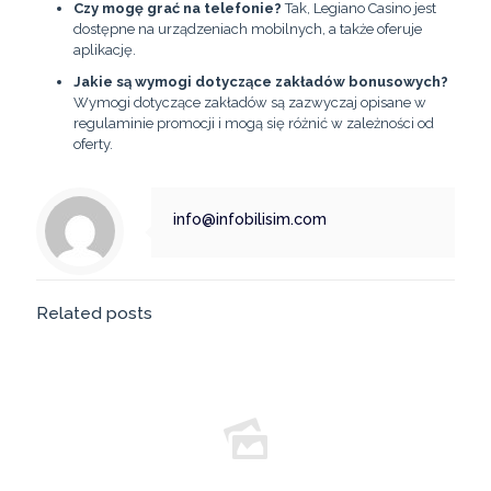
Czy mogę grać na telefonie?
Tak, Legiano Casino jest
dostępne na urządzeniach mobilnych, a także oferuje
aplikację.
Jakie są wymogi dotyczące zakładów bonusowych?
Wymogi dotyczące zakładów są zazwyczaj opisane w
regulaminie promocji i mogą się różnić w zależności od
oferty.
info@infobilisim.com
Related posts