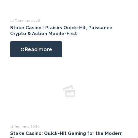
12 Temmuz 2026
Stake Casino : Plaisirs Quick‑Hit, Puissance
Crypto & Action Mobile‑First
Read more
11 Temmuz 2026
Stake Casino: Quick‑Hit Gaming for the Modern