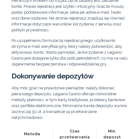
Pierwszym krokiem do rozpoczęcia zabawy jest założenie
konta. Proces rejestracji jest szybki i intuicyjny. Gracze muszą
podać podstawowe informacje, takie jak adres e-mail, hasło
oraz dane osobowe. Na stronie rejestracji znajdują się również
informacje dotyczące warunków korzystania z serwisu oraz
polityki prywatności.
Po uzupełnieniu formularza rejestracyjnego, użytkownik
otrzyma e-mail weryfikacyjny, który należy potwierdzić, aby
aktywować konto. Warto pamiętać, że korzystanie z Legiano
Casino jest dostępne tylko dla osób pełnoletnich, co ma na celu
zapewnienie bezpieczeństwa i odpowiedzialnej gry.
Dokonywanie depozytów
Aby móc grać na prawdziwe pieniądze, należy dokonać
pierwszego depozytu. Legiano Casino oferuje różnorodne
metody płatności, w tym karty kredytowe, przelewy bankowe
oraz portfele elektroniczne. Minimalna kwota depozytu wynosi
zazwyczaj 50 zł, a transakcje są przetwarzane
natychmiastowo.
Czas
Min.
Metoda
przetwarzania
depozyt