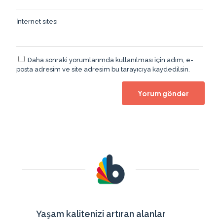
İnternet sitesi
Daha sonraki yorumlarımda kullanılması için adım, e-
posta adresim ve site adresim bu tarayıcıya kaydedilsin.
Yaşam kalitenizi artıran alanlar