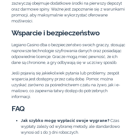
zazwyczaj obejmuje dodatkowe środki na pierwszy depozyt
oraz darmowe spiny. Ważne jest zapoznanie się z warunkami
promocji, aby maksymalnie wykorzystać oferowane
możliwości.
Wsparcie i bezpieczeństwo
Legiano Casino dba o bezpieczeństwo swoich graczy, stosując
najnowsze technologie szyfrowania danych oraz posiadając
odpowiednie licencje. Gracze mogą mieć pewność, że ich
dane są chronione, a gry odbywają się w uczciwy sposób.
Jeśli pojawią się jakiekolwiek pytania lub problemy, zespół
wsparcia jest dostępny przez całą dobę. Pomoc można
uzyskać zarówno za pośrednictwem czatu na żywo, jak i e-
mailowo, co zapewnia łatwy dostęp do potrzebnych
informacji.
FAQ
Jak szybko mogę wypłacić swoje wygrane?
Czas
wypłaty zależy od wybranej metody, ale standardowo
wynosi od 1 do 3 dni roboczych.