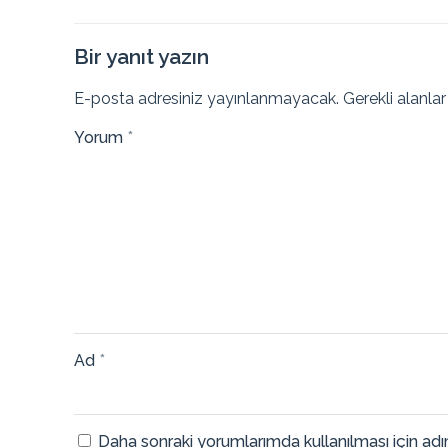
Bir yanıt yazın
E-posta adresiniz yayınlanmayacak.
Gerekli alanla
Yorum
*
Ad
*
Daha sonraki yorumlarımda kullanılması için adı