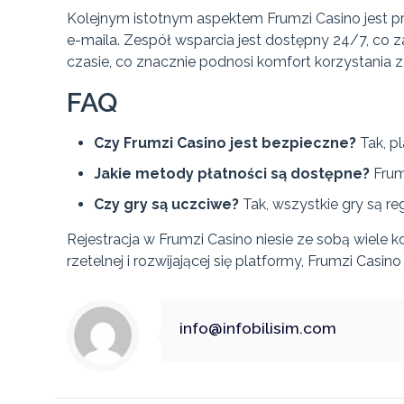
Kolejnym istotnym aspektem Frumzi Casino jest p
e-maila. Zespół wsparcia jest dostępny 24/7, co
czasie, co znacznie podnosi komfort korzystania z
FAQ
Czy Frumzi Casino jest bezpieczne?
Tak, p
Jakie metody płatności są dostępne?
Frum
Czy gry są uczciwe?
Tak, wszystkie gry są r
Rejestracja w Frumzi Casino niesie ze sobą wiele k
rzetelnej i rozwijającej się platformy, Frumzi Casin
info@infobilisim.com