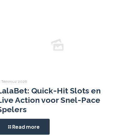
1 Temmuz 2026
LalaBet: Quick‑Hit Slots en
Live Action voor Snel‑Pace
Spelers
Read more