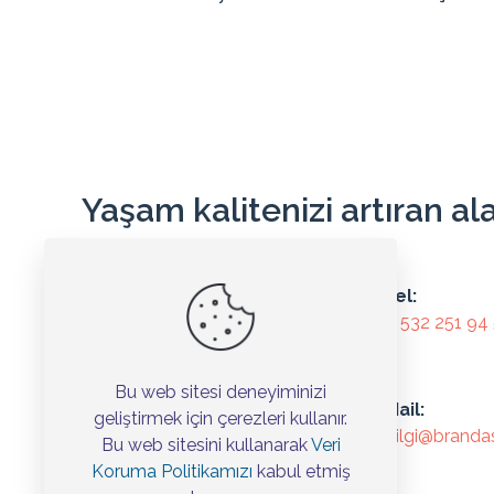
Yaşam kalitenizi artıran al
Tel:
Tel:
0224 215 67 75
0 532 251 94
Bu web sitesi deneyiminizi
Adres:
Mail:
geliştirmek için çerezleri kullanır.
Altınova Mahallesi 22. Çınar Sokak
bilgi@branda
Bu web sitesini kullanarak
Veri
No: 13
Osmangazi / Bursa
Koruma Politikamızı
kabul etmiş