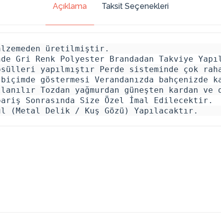
Açıklama
Taksit Seçenekleri
lzemeden üretilmiştir. 

de Gri Renk Polyester Brandadan Takviye Yapıl
sülleri yapılmıştır Perde sisteminde çok raha
biçimde göstermesi Verandanızda bahçenizde ka
lanılır Tozdan yağmurdan güneşten kardan ve d
ariş Sonrasında Size Özel İmal Edilecektir. 

ül (Metal Delik / Kuş Gözü) Yapılacaktır.
Toplam
Taksit Tutarı
Taksit
Taksit Tutarı
Tutar