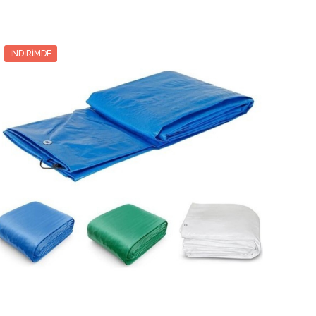
3463.75₺
2
6731.87₺
13463.75₺
3722.50₺
3
4574.16₺
13722.50₺
İNDIRIMDE
3983.75₺
4
3495.93₺
13983.75₺
4241.25₺
5
2848.25₺
14241.25₺
4500.00₺
6
2416.66₺
14500.00₺
4762.50₺
7
2108.92₺
14762.50₺
5022.50₺
8
1877.81₺
15022.50₺
5281.25₺
9
1697.91₺
15281.25₺
5543.75₺
10
1554.37₺
15543.75₺
5803.75₺
11
1436.70₺
15803.75₺
6063.75₺
12
1338.64₺
16063.75₺