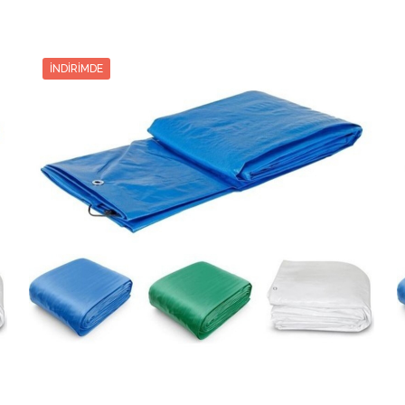
6731.87₺
13463.75₺
2
6731.87₺
1
4574.16₺
13722.50₺
3
4574.16₺
1
İNDIRIMDE
3495.93₺
13983.75₺
4
3495.93₺
1
2848.25₺
14241.25₺
5
2848.25₺
1
2416.66₺
14500.00₺
6
2416.66₺
1
2108.92₺
14762.50₺
7
2108.92₺
1
1877.81₺
15022.50₺
8
1877.81₺
1
1697.91₺
15281.25₺
9
1697.91₺
1
1554.37₺
15543.75₺
10
1554.37₺
1
1436.70₺
15803.75₺
11
1436.70₺
1
1338.64₺
16063.75₺
12
1338.64₺
1