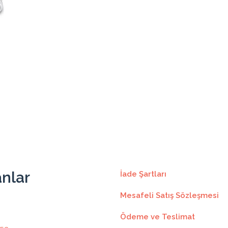
1697.91₺
15281.25₺
9
1697.91₺
1
1554.37₺
15543.75₺
10
1554.37₺
1
1436.70₺
15803.75₺
11
1436.70₺
1
1338.64₺
16063.75₺
12
1338.64₺
1
anlar
İade Şartları
Mesafeli Satış Sözleşmesi
Ödeme ve Teslimat