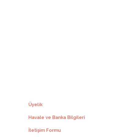
5281.25₺
9
1697.91₺
15281.25₺
5543.75₺
10
1554.37₺
15543.75₺
5803.75₺
11
1436.70₺
15803.75₺
6063.75₺
12
1338.64₺
16063.75₺
Üyelik
Havale ve Banka Bilgileri
İletişim Formu