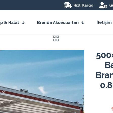
Hızlı Kargo
Gü
İp & Halat
Branda Aksesuarları
İletişim
500
Ba
Bran
0.8