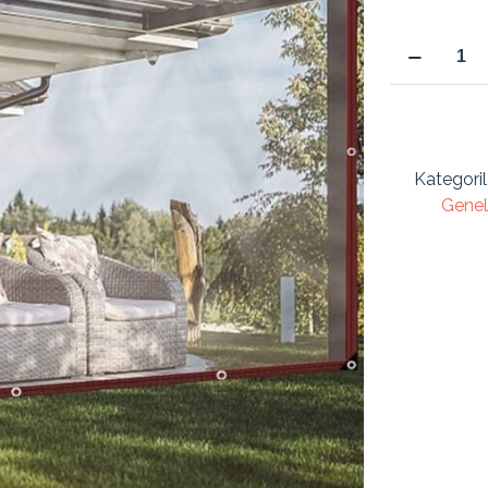
500x200
Cm
Şeffaf
Balkon
Bahçe
Brandası
Kategoril
Şeffaf
Genel
Branda
Kış
Bahçe
Brandası
0.80
mm
Şeffaf
Mika
5x2
Metre
adet