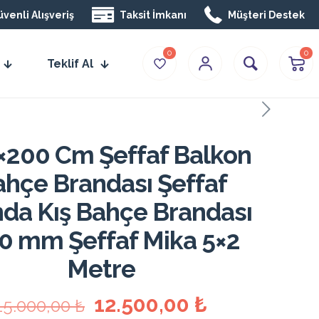
venli Alışveriş
Taksit İmkanı
Müşteri Destek
0
0
Teklif Al
×200 Cm Şeffaf Balkon
hçe Brandası Şeffaf
da Kış Bahçe Brandası
0 mm Şeffaf Mika 5×2
Metre
Orijinal
Şu
12.500,00
₺
15.000,00
₺