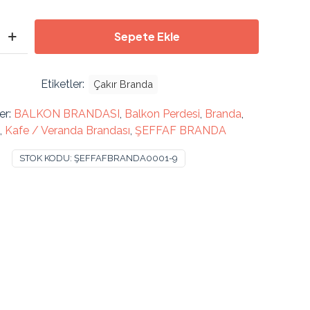
fiyat:
andaki
15.000,00 ₺.
fiyat:
Sepete Ekle
12.500,00 ₺
Etiketler:
Çakır Branda
er:
BALKON BRANDASI
,
Balkon Perdesi
,
Branda
,
,
Kafe / Veranda Brandası
,
ŞEFFAF BRANDA
STOK KODU:
ŞEFFAFBRANDA0001-9