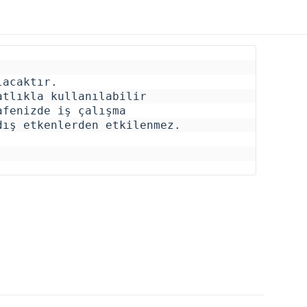
acaktır.

tlıkla kullanılabilir

fenizde iş çalışma 

ış etkenlerden etkilenmez.  

Toplam
Toplam
Taksit
Taksit Tutarı
Tutar
Tutar