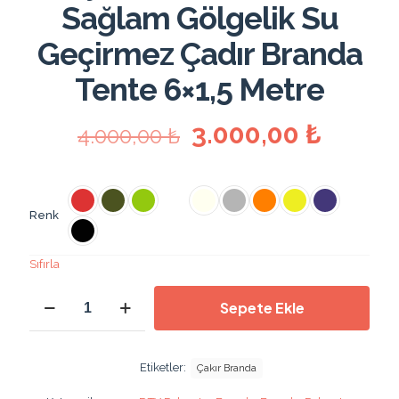
Sağlam Gölgelik Su
Geçirmez Çadır Branda
Tente 6×1,5 Metre
Orijinal
Şu
3.000,00
₺
4.000,00
₺
fiyat:
andak
4.000,00 ₺.
fiyat:
3.000,
Renk
Sıfırla
600x150
Sepete Ekle
Cm
1100
Dtex
Polyester
Etiketler:
Çakır Branda
Branda
Kalın