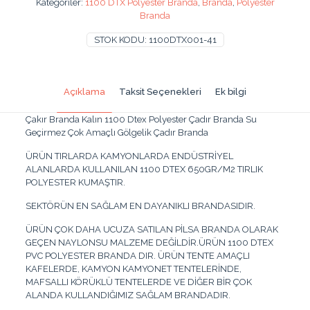
Kategoriler:
1100 DTX Polyester Branda
,
Branda
,
Polyester
Sağlam
Branda
Gölgelik
Su
STOK KODU:
1100DTX001-41
Geçirmez
Çadır
Branda
Tente
Açıklama
Taksit Seçenekleri
Ek bilgi
6x1,5
Metre
Çakır Branda Kalın 1100 Dtex Polyester Çadır Branda Su
adet
Geçirmez Çok Amaçlı Gölgelik Çadır Branda
ÜRÜN TIRLARDA KAMYONLARDA ENDÜSTRİYEL
ALANLARDA KULLANILAN 1100 DTEX 650GR/M2 TIRLIK
POLYESTER KUMAŞTIR.
SEKTÖRÜN EN SAĞLAM EN DAYANIKLI BRANDASIDIR.
ÜRÜN ÇOK DAHA UCUZA SATILAN PİLSA BRANDA OLARAK
GEÇEN NAYLONSU MALZEME DEĞİLDİR.ÜRÜN 1100 DTEX
PVC POLYESTER BRANDA DIR. ÜRÜN TENTE AMAÇLI
KAFELERDE, KAMYON KAMYONET TENTELERİNDE,
MAFSALLI KÖRÜKLÜ TENTELERDE VE DİĞER BİR ÇOK
ALANDA KULLANDIĞIMIZ SAĞLAM BRANDADIR.