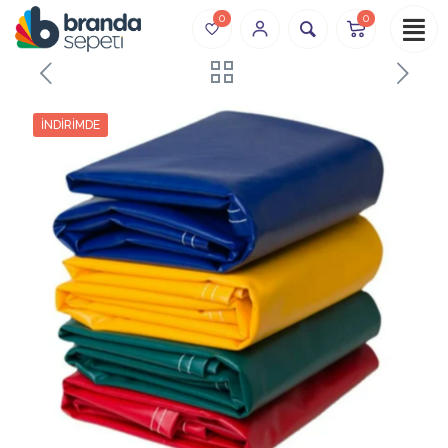
0
0
İNDIRIMDE