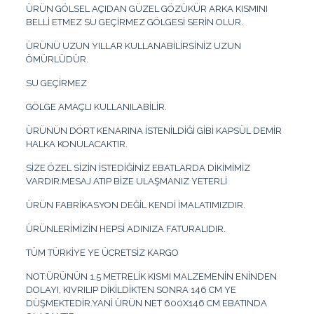
ÜRÜN GÖLSEL AÇIDAN GÜZEL GÖZÜKÜR ARKA KISMINI
BELLİ ETMEZ SU GEÇİRMEZ GÖLGESİ SERİN OLUR.
ÜRÜNÜ UZUN YILLAR KULLANABİLİRSİNİZ UZUN
ÖMÜRLÜDÜR.
SU GEÇİRMEZ
GÖLGE AMAÇLI KULLANILABİLİR.
ÜRÜNÜN DÖRT KENARINA İSTENİLDİĞİ GİBİ KAPSÜL DEMİR
HALKA KONULACAKTIR.
SİZE ÖZEL SİZİN İSTEDİĞİNİZ EBATLARDA DİKİMİMİZ
VARDIR.MESAJ ATIP BİZE ULAŞMANIZ YETERLİ
ÜRÜN FABRİKASYON DEĞİL KENDİ İMALATIMIZDIR.
ÜRÜNLERİMİZİN HEPSİ ADINIZA FATURALIDIR.
TÜM TÜRKİYE YE ÜCRETSİZ KARGO
NOT:ÜRÜNÜN 1,5 METRELİK KISMI MALZEMENİN ENİNDEN
DOLAYI, KIVRILIP DİKİLDİKTEN SONRA 146 CM YE
DÜŞMEKTEDİR.YANİ ÜRÜN NET 600X146 CM EBATINDA