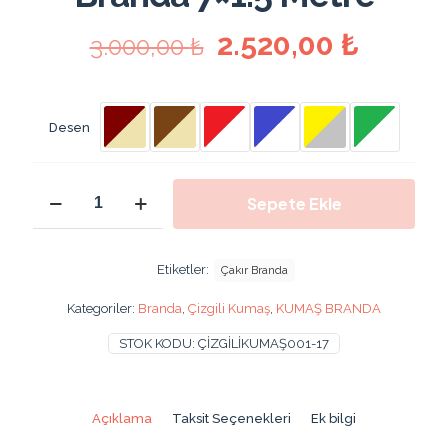
Orijinal
Şu
2.520,00
₺
3.000,00
₺
fiyat:
andaki
3.000,00 ₺.
fiyat:
2.520,
Desen
700X150
Sepete Ekle
Cm
Gölgelik
Çadır
Balkon
Etiketler:
Çakır Branda
Brandası
Perdesi
Kategoriler:
Branda
,
Çizgili Kumaş
,
KUMAŞ BRANDA
Pamuklu
Kumaş
STOK KODU:
ÇİZGİLİKUMAŞ001-17
Gölgelik
Kumaş
Branda
7x1.5
Açıklama
Taksit Seçenekleri
Ek bilgi
Metre