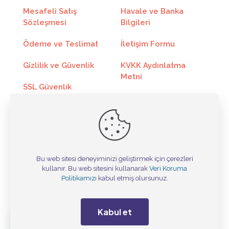
Mesafeli Satış
Havale ve Banka
8
378.56₺
3028.53₺
Sözleşmesi
Bilgileri
9
342.30₺
3080.70₺
Ödeme ve Teslimat
İletişim Formu
10
313.36₺
3133.62₺
Gizlilik ve Güvenlik
KVKK Aydınlatma
Metni
11
289.64₺
3186.03₺
SSL Güvenlik
Sertifikası
Kargo Takip
12
269.87₺
3238.45₺
Toptan Satış
Online Ödeme
Taksit
Taksit Tutarı
Toplam Tutar
Bu web sitesi deneyiminizi geliştirmek için çerezleri
kullanır. Bu web sitesini kullanarak
Veri Koruma
Tasarım ©
2
Politikamızı
kabul etmiş olursunuz.
1357.14₺
2714.29₺
3
922.15₺
2766.45₺
Kabul et
4
704.78₺
2819.12₺