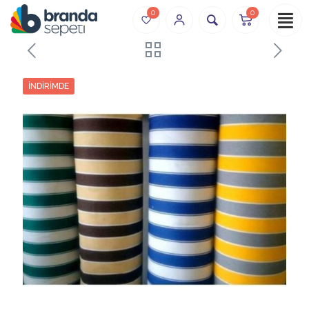
0
0
İNDIRIMDE