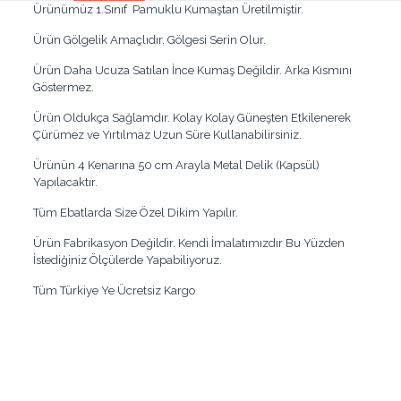
adet
Ürünümüz 1.Sınıf Pamuklu Kumaştan Üretilmiştir.
Ürün Gölgelik Amaçlıdır. Gölgesi Serin Olur.
Ürün Daha Ucuza Satılan İnce Kumaş Değildir. Arka Kısmını
Göstermez.
Ürün Oldukça Sağlamdır. Kolay Kolay Güneşten Etkilenerek
Çürümez ve Yırtılmaz Uzun Süre Kullanabilirsiniz.
Ürünün 4 Kenarına 50 cm Arayla Metal Delik (Kapsül)
Yapılacaktır.
Tüm Ebatlarda Size Özel Dikim Yapılır.
Ürün Fabrikasyon Değildir. Kendi İmalatımızdır Bu Yüzden
İstediğiniz Ölçülerde Yapabiliyoruz.
Tüm Türkiye Ye Ücretsiz Kargo
Desen
Bordo-Krem
,
Kahverengi-Krem
,
Kırmızı-Beyaz
,
Mavi – Beyaz
,
Sarı – Gri
,
Yeşil-Beyaz
Taksit
Taksit Tutarı
Toplam Tutar