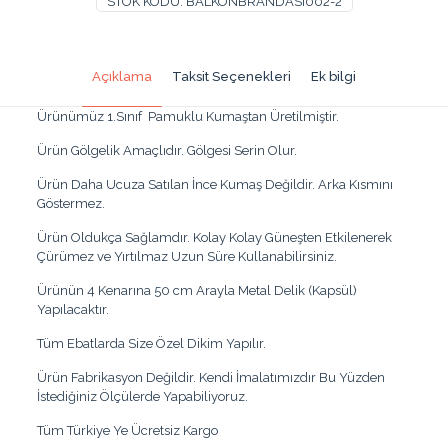
STOK KODU:
BALKONBRANDASI002-2
Gölgelik
Kumaş
Branda
4mx70cm
Açıklama
Taksit Seçenekleri
Ek bilgi
adet
Ürünümüz 1.Sınıf Pamuklu Kumaştan Üretilmiştir.
Ürün Gölgelik Amaçlıdır. Gölgesi Serin Olur.
Ürün Daha Ucuza Satılan İnce Kumaş Değildir. Arka Kısmını
Göstermez.
Ürün Oldukça Sağlamdır. Kolay Kolay Güneşten Etkilenerek
Çürümez ve Yırtılmaz Uzun Süre Kullanabilirsiniz.
Ürünün 4 Kenarına 50 cm Arayla Metal Delik (Kapsül)
Yapılacaktır.
Tüm Ebatlarda Size Özel Dikim Yapılır.
Ürün Fabrikasyon Değildir. Kendi İmalatımızdır Bu Yüzden
İstediğiniz Ölçülerde Yapabiliyoruz.
Tüm Türkiye Ye Ücretsiz Kargo