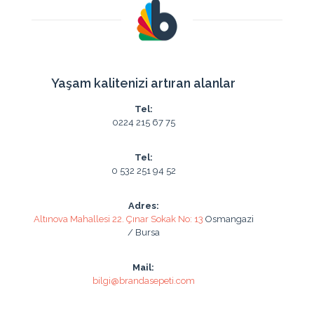
8
108.16₺
865.29₺
9
97.80₺
880.20₺
Yaşam kalitenizi artıran alanlar
10
89.53₺
895.32₺
Tel:
11
82.75₺
910.29₺
0224 215 67 75
12
77.10₺
925.27₺
Tel:
0 532 251 94 52
Adres:
Taksit
Taksit Tutarı
Toplam Tutar
Altınova Mahallesi 22. Çınar Sokak No: 13
Osmangazi
/ Bursa
2
387.75₺
775.51₺
Mail:
3
263.47₺
790.41₺
bilgi@brandasepeti.com
4
201.36₺
805.46₺