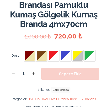
Brandası Pamuklu
Kumaş Gölgelik Kumaş
Branda 4mx70cm
Orijinal
Şu
720,00
₺
1.000,00
₺
fiyat:
andaki
1.000,00 ₺.
fiyat:
720,00 
Desen
400x70
Sepete Ekle
Cm
Gölgelik
Çadır
Balkon
Etiketler:
Çakır Branda
Korkuluk
Brandası
Kategoriler:
BALKON BRANDASI
,
Branda
,
Korkuluk Brandası
Pamuklu
Kumaş