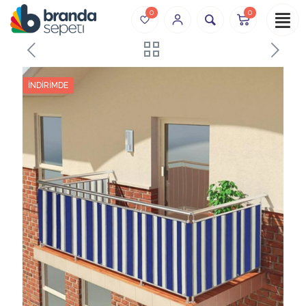
0
0
İNDIRIMDE