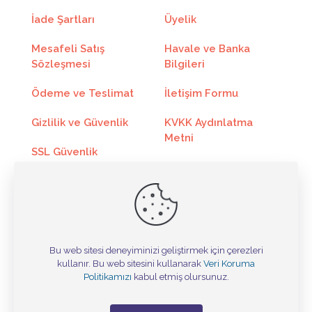
5
164.05₺
820.29₺
İade Şartları
Üyelik
6
139.20₺
835.20₺
Mesafeli Satış
Havale ve Banka
Sözleşmesi
Bilgileri
7
121.47₺
850.32₺
Ödeme ve Teslimat
İletişim Formu
8
108.16₺
865.29₺
Gizlilik ve Güvenlik
KVKK Aydınlatma
9
97.80₺
880.20₺
Metni
SSL Güvenlik
10
89.53₺
895.32₺
Sertifikası
Kargo Takip
11
82.75₺
910.29₺
Toptan Satış
Online Ödeme
12
77.10₺
925.27₺
Bu web sitesi deneyiminizi geliştirmek için çerezleri
kullanır. Bu web sitesini kullanarak
Veri Koruma
Tasarım ©
Politikamızı
kabul etmiş olursunuz.
Taksit
Taksit Tutarı
Toplam Tutar