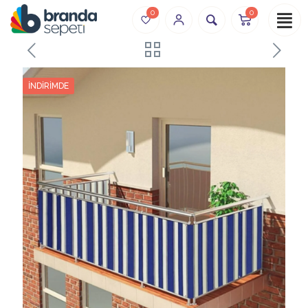
0
0
İNDIRIMDE