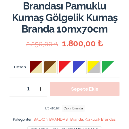
Brandası Pamuklu
Kumaş Gölgelik Kumaş
Branda 10mx70cm
Orijinal
Şu
1.800,00
₺
2.250,00
₺
fiyat:
andaki
2.250,00 ₺.
fiyat:
1.800,
Desen
1000x70
Sepete Ekle
Cm
Gölgelik
Çadır
Balkon
Etiketler:
Çakır Branda
Korkuluk
Brandası
Kategoriler:
BALKON BRANDASI
,
Branda
,
Korkuluk Brandası
Pamuklu
Kumaş