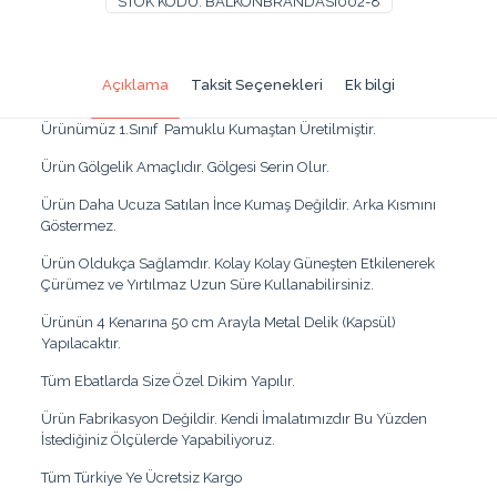
STOK KODU:
BALKONBRANDASI002-8
Gölgelik
Kumaş
Branda
10mx70cm
Açıklama
Taksit Seçenekleri
Ek bilgi
adet
Ürünümüz 1.Sınıf Pamuklu Kumaştan Üretilmiştir.
Ürün Gölgelik Amaçlıdır. Gölgesi Serin Olur.
Ürün Daha Ucuza Satılan İnce Kumaş Değildir. Arka Kısmını
Göstermez.
Ürün Oldukça Sağlamdır. Kolay Kolay Güneşten Etkilenerek
Çürümez ve Yırtılmaz Uzun Süre Kullanabilirsiniz.
Ürünün 4 Kenarına 50 cm Arayla Metal Delik (Kapsül)
Yapılacaktır.
Tüm Ebatlarda Size Özel Dikim Yapılır.
Ürün Fabrikasyon Değildir. Kendi İmalatımızdır Bu Yüzden
İstediğiniz Ölçülerde Yapabiliyoruz.
Tüm Türkiye Ye Ücretsiz Kargo