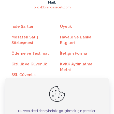
Mail:
5
410.14₺
2050.74₺
bilgi@brandasepeti.com
6
348.00₺
2088.00₺
7
303.68₺
2125.80₺
İade Şartları
Üyelik
8
270.40₺
2163.24₺
Mesafeli Satış
Havale ve Banka
Sözleşmesi
Bilgileri
9
244.50₺
2200.50₺
Ödeme ve Teslimat
İletişim Formu
10
223.83₺
2238.30₺
Gizlilik ve Güvenlik
KVKK Aydınlatma
11
206.88₺
2275.74₺
Metni
SSL Güvenlik
12
192.76₺
2313.18₺
Sertifikası
Kargo Takip
Toptan Satış
Online Ödeme
Taksit
Taksit Tutarı
Toplam Tutar
Bu web sitesi deneyiminizi geliştirmek için çerezleri