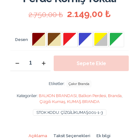
Orijinal
Şu
2.149,00
₺
2.750,00
₺
fiyat:
andaki
2.750,00 ₺.
fiyat:
2.149,0
Desen
600X280
Sepete Ekle
Cm
Balkon
Brandası
Perdesi
Etiketler:
Çakır Branda
Pamuklu
Kumaş
Kategoriler:
BALKON BRANDASI
,
Balkon Perdesi
,
Branda
,
Gölgelik
Çizgili Kumaş
,
KUMAŞ BRANDA
Kumaş
Branda
STOK KODU:
ÇİZGİLİKUMAŞ001-1-3
Perde
Korniş
Tokalı
adet
Açıklama
Taksit Seçenekleri
Ek bilgi