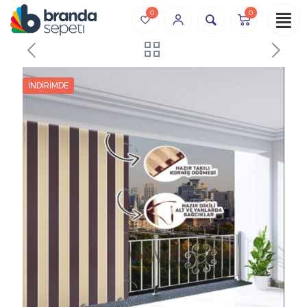
0
0
İNDIRIMDE