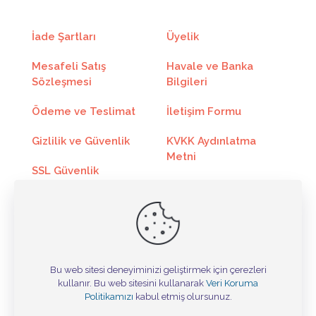
6
415.47₺
2492.84₺
7
362.56₺
2537.96₺
İade Şartları
Üyelik
8
322.83₺
2582.66₺
Mesafeli Satış
Havale ve Banka
Sözleşmesi
Bilgileri
9
291.90₺
2627.15₺
Ödeme ve Teslimat
İletişim Formu
10
267.22₺
2672.28₺
Gizlilik ve Güvenlik
KVKK Aydınlatma
11
246.99₺
2716.98₺
Metni
SSL Güvenlik
12
230.14₺
2761.68₺
Sertifikası
Kargo Takip
Toptan Satış
Online Ödeme
Taksit
Taksit Tutarı
Toplam Tutar
Bu web sitesi deneyiminizi geliştirmek için çerezleri
kullanır. Bu web sitesini kullanarak
2
1157.34₺
Veri Koruma
2314.68₺
Tasarım ©
Politikamızı
kabul etmiş olursunuz.
3
786.39₺
2359.17₺