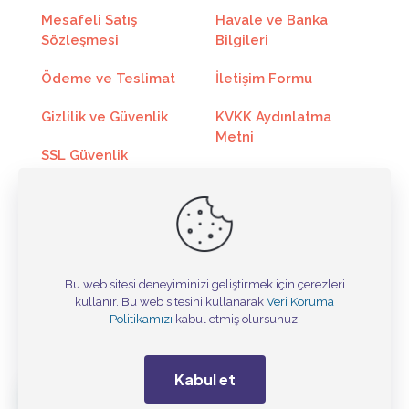
Mesafeli Satış
Havale ve Banka
7
607.37₺
4251.60₺
Sözleşmesi
Bilgileri
8
540.81₺
4326.48₺
Ödeme ve Teslimat
İletişim Formu
9
489.00₺
4401.00₺
Gizlilik ve Güvenlik
KVKK Aydınlatma
Metni
10
447.66₺
4476.60₺
SSL Güvenlik
Sertifikası
Kargo Takip
11
413.77₺
4551.48₺
Toptan Satış
Online Ödeme
12
385.53₺
4626.36₺
Bu web sitesi deneyiminizi geliştirmek için çerezleri
kullanır. Bu web sitesini kullanarak
Veri Koruma
Taksit
Taksit Tutarı
Toplam Tutar
Tasarım ©
Politikamızı
kabul etmiş olursunuz.
2
1938.78₺
3877.56₺
Kabul et
3
1317.36₺
3952.08₺