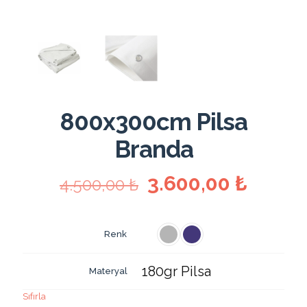
800x300cm Pilsa
Branda
Orijinal
Şu
3.600,00
₺
4.500,00
₺
fiyat:
andak
4.500,00 ₺.
fiyat:
Renk
3.600,
180gr Pilsa
Materyal
Sıfırla