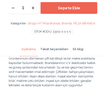
800x300cm
Sepete Ekle
Pilsa
Branda
adet
Kategoriler:
180gr/m² Pilsa Branda
,
Branda
,
PİLSA BRANDA
STOK KODU:
23211-1-1-1-1
Açıklama
Taksit Seçenekleri
Ek bilgi
Ürünlerimizin dört kenarı çift kat dikişli ve bir metre aralıklarla
kapsüller bulunmaktadır. Brandalarımız U.V stabilizatör katkılı
ve güneş ışınlarından korumalıdır. Su ve kar geçirmez birinci
sınıf malzemeden imal edilmiştir. Çiftlikler, bahçe çalışmaları,
havuz örtüleri, dışarı depo alanları, inşaat alanları, kamyonlar,
tırlar, makine üstü örtüleri, inşaat için iskele örtüleri, garajlar
tekneler ve daha birçok kullanım alanı için uygundur.
Ağırlık
3 kg