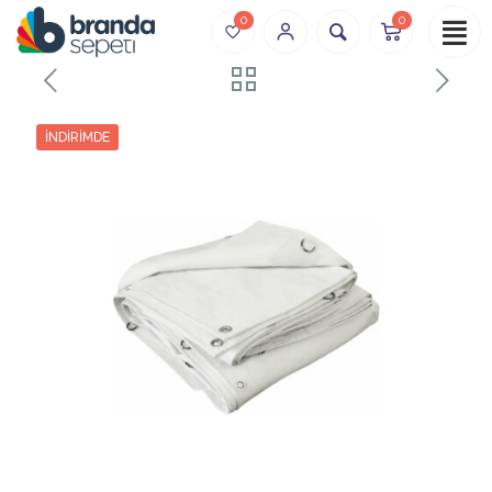
0
0
İNDIRIMDE