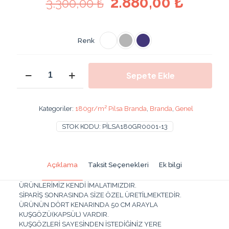
Orijinal
Şu
2.880,00
₺
3.300,00
₺
fiyat:
andaki
3.300,00 ₺.
fiyat:
Renk
2.880,
800x300
Sepete Ekle
cm
180
Gr/m2
Pilsa
Kategoriler:
180gr/m² Pilsa Branda
,
Branda
,
Genel
Branda
Su
STOK KODU:
PİLSA180GR0001-13
Geçirmez
Pvc
Branda
Gölgelik
Açıklama
Taksit Seçenekleri
Ek bilgi
8x3
Metre
ÜRÜNLERİMİZ KENDİ İMALATIMIZDIR.
adet
SİPARİŞ SONRASINDA SİZE ÖZEL ÜRETİLMEKTEDİR.
ÜRÜNÜN DÖRT KENARINDA 50 CM ARAYLA
KUŞGÖZÜ(KAPSÜL) VARDIR.
KUŞGÖZLERİ SAYESİNDEN İSTEDİĞİNİZ YERE