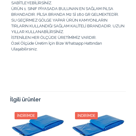
SABİTLEYEBİLİRSİNİZ.
ÜRÜN 1. SINIF PİYASADA BULUNAN EN SAĞLAM PiLSA
BRANDADIR. PİLSA BRANDA M2 Sİ 180 GR GELMEKTEDİR.
SU GEÇİRMEZ GÖLGE YAPAR ÜRÜN KAMYONLARIN
TIRLARIN KULLANDIĞI SAĞLAM KALİTELİ BRANDADIR. UZUN
YILLAR KULLANABİLİRSİNİZ.
İSTENİLEN HER ÖLÇÜDE ÜRETİMİMİZ VARDIR.
Özel Ölçüde Üretim İçin Bize Whatsapp Hattından
Ulaşabilirsiniz.
Renk
Beyaz, Gri, Mavi
Taksit
Taksit Tutarı
Toplam Tutar
2
1551.02₺
3102.04₺
İlgili ürünler
3
1053.88₺
3161.66₺
İNDIRIMDE
İNDIRIMDE
4
805.46₺
3221.85₺
5
656.23₺
3281.18₺