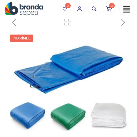
0
0
İNDIRIMDE