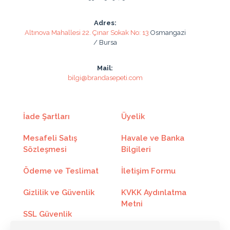
Taksit
Taksit Tutarı
Toplam Tutar
Adres:
Altınova Mahallesi 22. Çınar Sokak No: 13
Osmangazi
2
1551.02₺
3102.04₺
/ Bursa
3
1053.88₺
3161.66₺
Mail:
bilgi@brandasepeti.com
4
805.46₺
3221.85₺
5
656.23₺
3281.18₺
İade Şartları
Üyelik
6
556.80₺
3340.80₺
Mesafeli Satış
Havale ve Banka
7
485.89₺
3401.28₺
Sözleşmesi
Bilgileri
8
432.64₺
3461.18₺
Ödeme ve Teslimat
İletişim Formu
9
391.20₺
3520.80₺
Gizlilik ve Güvenlik
KVKK Aydınlatma
Metni
10
358.12₺
3581.28₺
SSL Güvenlik
Sertifikası
Kargo Takip
11
331.01₺
3641.18₺