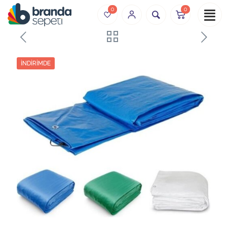
0
0
İNDIRIMDE