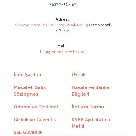
0 532 251 94 52
Taksit
Taksit Tutarı
Toplam Tutar
Adres:
2
350.05₺
700.11₺
Altınova Mahallesi 22. Çınar Sokak No: 13
Osmangazi
/ Bursa
3
237.85₺
713.57₺
Mail:
4
181.78₺
727.15₺
bilgi@brandasepeti.com
5
148.10₺
740.54₺
6
125.66₺
754.00₺
İade Şartları
Üyelik
7
109.66₺
767.65₺
Mesafeli Satış
Havale ve Banka
Sözleşmesi
Bilgileri
8
97.64₺
781.17₺
Ödeme ve Teslimat
İletişim Formu
9
88.29₺
794.62₺
Gizlilik ve Güvenlik
KVKK Aydınlatma
10
80.82₺
808.27₺
Metni
SSL Güvenlik
11
74.70₺
821.79₺