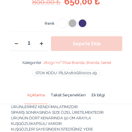
Orijinal
Şu
650,00
₺
800,00
₺
fiyat:
andaki
800,00 ₺.
fiyat:
Renk
650,00 
500x100
Sepete Ekle
cm
180
Gr/m2
Pilsa
Kategoriler:
180gr/m² Pilsa Branda
,
Branda
,
Genel
Branda
Su
STOK KODU:
PİLSA180GR0001-29
Geçirmez
Pvc
Branda
Gölgelik
Açıklama
Taksit Seçenekleri
Ek bilgi
5x1
Metre
ÜRÜNLERİMİZ KENDİ İMALATIMIZDIR.
adet
SİPARİŞ SONRASINDA SİZE ÖZEL ÜRETİLMEKTEDİR.
ÜRÜNÜN DÖRT KENARINDA 50 CM ARAYLA
KUŞGÖZÜ(KAPSÜL) VARDIR.
KUŞGÖZLERİ SAYESİNDEN İSTEDİĞİNİZ YERE