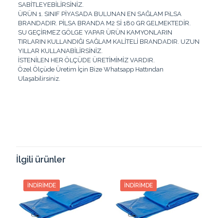
SABİTLEYEBİLİRSİNİZ.
ÜRÜN 1. SINIF PİYASADA BULUNAN EN SAĞLAM PiLSA
BRANDADIR. PİLSA BRANDA M2 Sİ 180 GR GELMEKTEDİR.
SU GEÇİRMEZ GÖLGE YAPAR ÜRÜN KAMYONLARIN
TIRLARIN KULLANDIĞI SAĞLAM KALİTELİ BRANDADIR. UZUN
YILLAR KULLANABİLİRSİNİZ.
İSTENİLEN HER ÖLÇÜDE ÜRETİMİMİZ VARDIR.
Özel Ölçüde Üretim İçin Bize Whatsapp Hattından
Ulaşabilirsiniz.
Renk
Beyaz, Gri, Mavi
Taksit
Taksit Tutarı
Toplam Tutar
2
350.05₺
700.11₺
İlgili ürünler
3
237.85₺
713.57₺
İNDIRIMDE
İNDIRIMDE
4
181.78₺
727.15₺
5
148.10₺
740.54₺