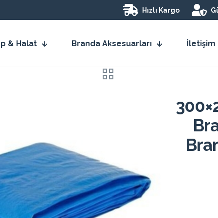
Hızlı Kargo
Gü
İp & Halat
Branda Aksesuarları
İletişim
300×
Br
Bran