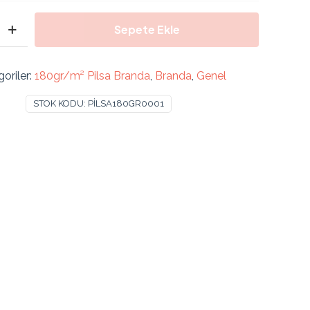
Sepete Ekle
oriler:
180gr/m² Pilsa Branda
,
Branda
,
Genel
STOK KODU:
PİLSA180GR0001