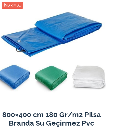
988.02₺
3
329.34₺
988.02₺
İNDIRIMDE
1006.83₺
4
251.70₺
1006.83₺
1025.37₺
5
205.07₺
1025.37₺
1044.00₺
6
174.00₺
1044.00₺
1062.90₺
7
151.84₺
1062.90₺
1081.62₺
8
135.20₺
1081.62₺
1100.25₺
9
122.25₺
1100.25₺
1119.15₺
10
111.91₺
1119.15₺
1137.87₺
11
103.44₺
1137.87₺
1156.59₺
12
96.38₺
1156.59₺
800×400 cm 180 Gr/m2 Pilsa
Branda Su Geçirmez Pvc