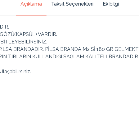
Açıklama
Taksit Seçenekleri
Ek bilgi
DİR.
GÖZÜ(KAPSÜL) VARDIR.
BİTLEYEBİLİRSİNİZ.
PiLSA BRANDADIR. PİLSA BRANDA M2 Sİ 180 GR GELMEKT
 TIRLARIN KULLANDIĞI SAĞLAM KALİTELİ BRANDADIR. 
aşabilirsiniz.
Toplam
Taksit Tutarı
Taksit
Taksit Tutarı
Tutar
484.69₺
969.39₺
2
484.69₺