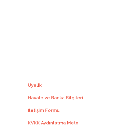
1137.87₺
11
103.44₺
1137.87₺
1156.59₺
12
96.38₺
1156.59₺
Üyelik
Havale ve Banka Bilgileri
İletişim Formu
KVKK Aydınlatma Metni