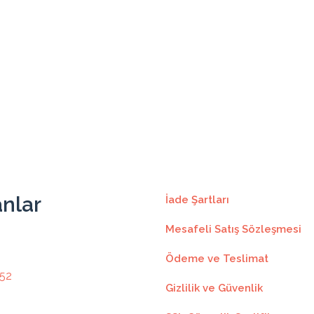
103.44₺
1137.87₺
11
103.44₺
96.38₺
1156.59₺
12
96.38₺
anlar
İade Şartları
Mesafeli Satış Sözleşmesi
Ödeme ve Teslimat
 52
Gizlilik ve Güvenlik