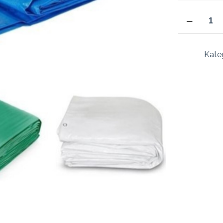
300x200
cm
180
Gr/m2
Kateg
Pilsa
Branda
Su
Geçirmez
Pvc
Branda
Gölgelik
3x2
Metre
adet