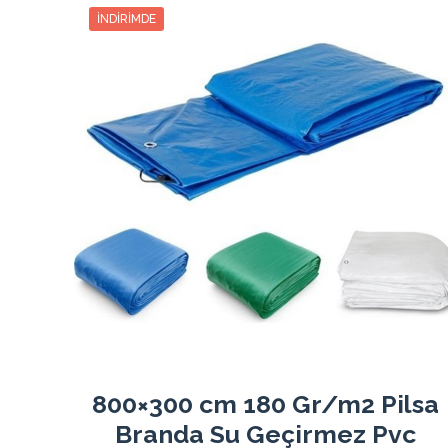
3
329.34₺
988.02₺
3
İNDIRIMDE
4
251.70₺
1006.83₺
4
5
205.07₺
1025.37₺
5
6
174.00₺
1044.00₺
6
7
151.84₺
1062.90₺
7
8
135.20₺
1081.62₺
8
9
122.25₺
1100.25₺
9
10
111.91₺
1119.15₺
10
11
103.44₺
1137.87₺
11
12
96.38₺
1156.59₺
12
800×300 cm 180 Gr/m2 Pilsa
Branda Su Geçirmez Pvc