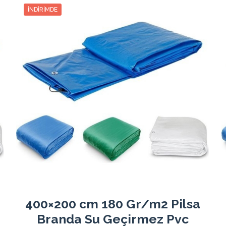
329.34₺
988.02₺
3
329.34₺
İNDIRIMDE
251.70₺
1006.83₺
4
251.70₺
205.07₺
1025.37₺
5
205.07₺
174.00₺
1044.00₺
6
174.00₺
151.84₺
1062.90₺
7
151.84₺
135.20₺
1081.62₺
8
135.20₺
122.25₺
1100.25₺
9
122.25₺
111.91₺
1119.15₺
10
111.91₺
103.44₺
1137.87₺
11
103.44₺
96.38₺
1156.59₺
12
96.38₺
400×200 cm 180 Gr/m2 Pilsa
Branda Su Geçirmez Pvc