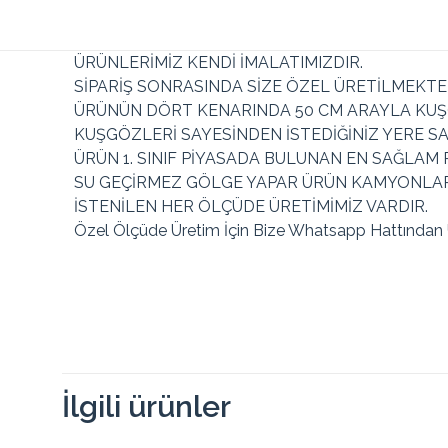
ÜRÜNLERİMİZ KENDİ İMALATIMIZDIR.
SİPARİŞ SONRASINDA SİZE ÖZEL ÜRETİLMEKTE
ÜRÜNÜN DÖRT KENARINDA 50 CM ARAYLA KUŞ
KUŞGÖZLERİ SAYESİNDEN İSTEDİĞİNİZ YERE SA
ÜRÜN 1. SINIF PİYASADA BULUNAN EN SAĞLAM 
SU GEÇİRMEZ GÖLGE YAPAR ÜRÜN KAMYONLARIN
İSTENİLEN HER ÖLÇÜDE ÜRETİMİMİZ VARDIR.
Özel Ölçüde Üretim İçin Bize Whatsapp Hattından Ul
Renk
Toplam
Taksit
Taksit Tutarı
Taksit
Tutar
İlgili ürünler
2
484.69₺
969.39₺
2