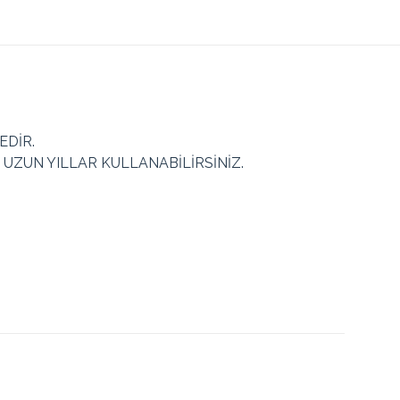
EDİR.
UZUN YILLAR KULLANABİLİRSİNİZ.
Beyaz, Gri, Mavi
Toplam
Toplam
Taksit
Taksit Tutarı
Tutar
Tutar
969.39₺
2
484.69₺
969.39₺