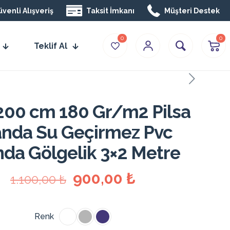
venli Alışveriş
Taksit İmkanı
Müşteri Destek
0
0
Teklif Al
200 cm 180 Gr/m2 Pilsa
anda Su Geçirmez Pvc
da Gölgelik 3×2 Metre
Orijinal
Şu
900,00
₺
1.100,00
₺
fiyat:
andaki
1.100,00 ₺.
fiyat:
Renk
900,00 ₺.