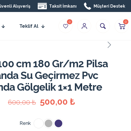
venli Alışveriş
Taksit İmkanı
Müşteri Destek
0
0
Teklif Al
100 cm 180 Gr/m2 Pilsa
anda Su Geçirmez Pvc
nda Gölgelik 1×1 Metre
Orijinal
Şu
500,00
₺
600,00
₺
fiyat:
andaki
600,00 ₺.
fiyat:
Renk
500,00 ₺.