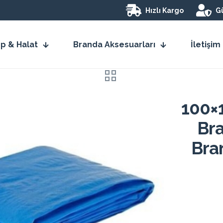
Hızlı Kargo
Gü
İp & Halat
Branda Aksesuarları
İletişim
100×
Br
Bra