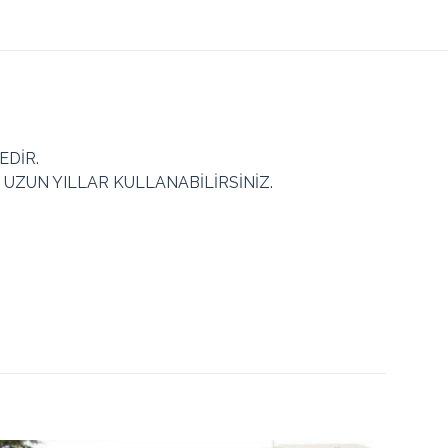
EDİR.
UZUN YILLAR KULLANABİLİRSİNİZ.
Beyaz, Gri, Mavi
Toplam
Toplam
Taksit
Taksit Tutarı
Tutar
Tutar
538.55₺
2
269.27₺
538.55₺