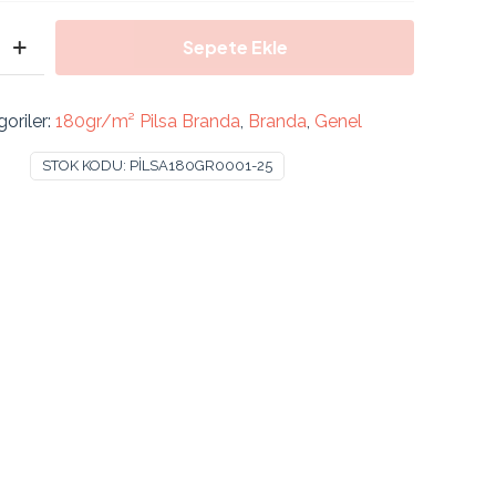
Sepete Ekle
oriler:
180gr/m² Pilsa Branda
,
Branda
,
Genel
STOK KODU:
PİLSA180GR0001-25