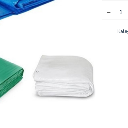
100x100
cm
180
Gr/m2
Kateg
Pilsa
Branda
Su
Geçirmez
Pvc
Branda
Gölgelik
1x1
Metre
adet