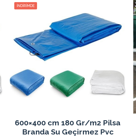
182.96₺
548.90₺
3
182.96₺
İNDIRIMDE
139.83₺
559.35₺
4
139.83₺
113.93₺
569.65₺
5
113.93₺
96.66₺
580.00₺
6
96.66₺
84.35₺
590.50₺
7
84.35₺
75.11₺
600.90₺
8
75.11₺
67.91₺
611.25₺
9
67.91₺
62.17₺
621.75₺
10
62.17₺
57.46₺
632.15₺
11
57.46₺
53.54₺
642.55₺
12
53.54₺
600×400 cm 180 Gr/m2 Pilsa
Branda Su Geçirmez Pvc