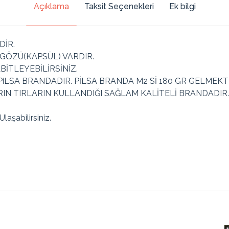
Açıklama
Taksit Seçenekleri
Ek bilgi
DİR.
GÖZÜ(KAPSÜL) VARDIR.
BİTLEYEBİLİRSİNİZ.
PiLSA BRANDADIR. PİLSA BRANDA M2 Sİ 180 GR GELMEKT
 TIRLARIN KULLANDIĞI SAĞLAM KALİTELİ BRANDADIR. 
aşabilirsiniz.
Toplam
Taksit Tutarı
Taksit
Taksit Tutarı
Tutar
269.27₺
538.55₺
2
269.27₺