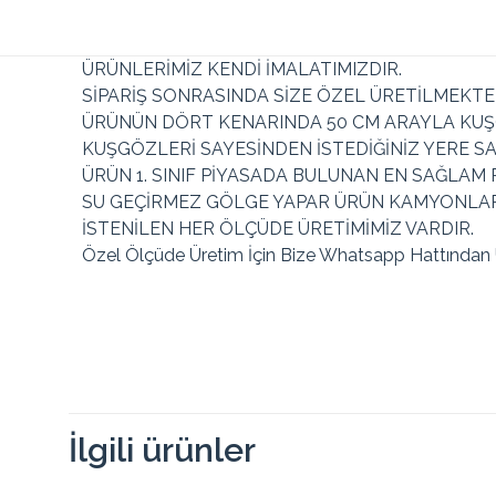
ÜRÜNLERİMİZ KENDİ İMALATIMIZDIR.
SİPARİŞ SONRASINDA SİZE ÖZEL ÜRETİLMEKTE
ÜRÜNÜN DÖRT KENARINDA 50 CM ARAYLA KUŞ
KUŞGÖZLERİ SAYESİNDEN İSTEDİĞİNİZ YERE SA
ÜRÜN 1. SINIF PİYASADA BULUNAN EN SAĞLAM 
SU GEÇİRMEZ GÖLGE YAPAR ÜRÜN KAMYONLARIN
İSTENİLEN HER ÖLÇÜDE ÜRETİMİMİZ VARDIR.
Özel Ölçüde Üretim İçin Bize Whatsapp Hattından Ul
Renk
Toplam
Taksit
Taksit Tutarı
Taksit
Tutar
İlgili ürünler
2
269.27₺
538.55₺
2