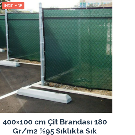
548.90₺
3
182.96₺
548.90₺
İNDIRIMDE
559.35₺
4
139.83₺
559.35₺
569.65₺
5
113.93₺
569.65₺
580.00₺
6
96.66₺
580.00₺
590.50₺
7
84.35₺
590.50₺
600.90₺
8
75.11₺
600.90₺
611.25₺
9
67.91₺
611.25₺
621.75₺
10
62.17₺
621.75₺
632.15₺
11
57.46₺
632.15₺
642.55₺
12
53.54₺
642.55₺
400×100 cm Çit Brandası 180
Gr/m2 %95 Sıklıkta Sık