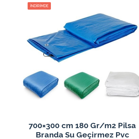
3
182.96₺
548.90₺
3
İNDIRIMDE
4
139.83₺
559.35₺
4
5
113.93₺
569.65₺
5
6
96.66₺
580.00₺
6
7
84.35₺
590.50₺
7
8
75.11₺
600.90₺
8
9
67.91₺
611.25₺
9
10
62.17₺
621.75₺
10
11
57.46₺
632.15₺
11
12
53.54₺
642.55₺
12
700×300 cm 180 Gr/m2 Pilsa
Branda Su Geçirmez Pvc