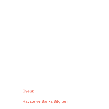
632.15₺
11
57.46₺
632.15₺
642.55₺
12
53.54₺
642.55₺
Üyelik
Havale ve Banka Bilgileri