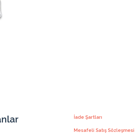
57.46₺
632.15₺
11
57.46₺
53.54₺
642.55₺
12
53.54₺
anlar
İade Şartları
Mesafeli Satış Sözleşmesi