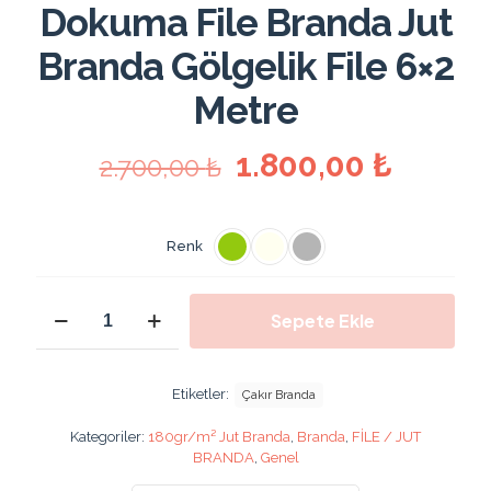
Dokuma File Branda Jut
Branda Gölgelik File 6×2
Metre
Orijinal
Şu
1.800,00
₺
2.700,00
₺
fiyat:
andaki
2.700,00 ₺.
fiyat:
Renk
1.800,
600x200
Sepete Ekle
cm
180
Gr/m2
%95
Etiketler:
Çakır Branda
Sıklıkta
Sık
Kategoriler:
180gr/m² Jut Branda
,
Branda
,
FİLE / JUT
Dokuma
BRANDA
,
Genel
File
Branda