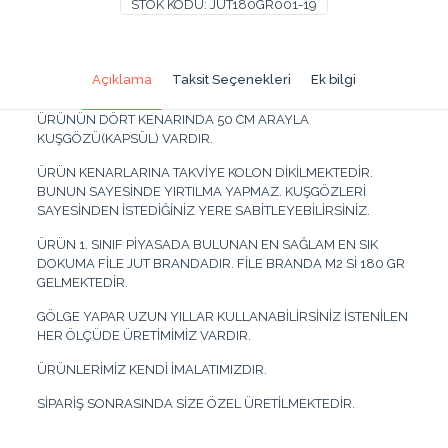
STOK KODU:
JUT180GR001-19
Jut
Branda
Gölgelik
File
Açıklama
Taksit Seçenekleri
Ek bilgi
6x2
Metre
ÜRÜNÜN DÖRT KENARINDA 50 CM ARAYLA
adet
KUŞGÖZÜ(KAPSÜL) VARDIR.
ÜRÜN KENARLARINA TAKVİYE KOLON DİKİLMEKTEDİR.
BUNUN SAYESİNDE YIRTILMA YAPMAZ. KUŞGÖZLERİ
SAYESİNDEN İSTEDİĞİNİZ YERE SABİTLEYEBİLİRSİNİZ.
ÜRÜN 1. SINIF PİYASADA BULUNAN EN SAĞLAM EN SIK
DOKUMA FİLE JUT BRANDADIR. FİLE BRANDA M2 Sİ 180 GR
GELMEKTEDİR.
GÖLGE YAPAR UZUN YILLAR KULLANABİLİRSİNİZ İSTENİLEN
HER ÖLÇÜDE ÜRETİMİMİZ VARDIR.
ÜRÜNLERİMİZ KENDİ İMALATIMIZDIR.
SİPARİŞ SONRASINDA SİZE ÖZEL ÜRETİLMEKTEDİR.