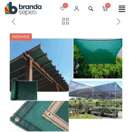
0
0
İNDIRIMDE