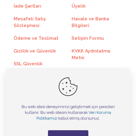
İade Şartları
Üyelik
6
348.00₺
2088.00₺
Mesafeli Satış
Havale ve Banka
7
303.68₺
2125.80₺
Sözleşmesi
Bilgileri
8
270.40₺
2163.24₺
Ödeme ve Teslimat
İletişim Formu
9
244.50₺
2200.50₺
Gizlilik ve Güvenlik
KVKK Aydınlatma
Metni
10
223.83₺
2238.30₺
SSL Güvenlik
Sertifikası
Kargo Takip
11
206.88₺
2275.74₺
Toptan Satış
Online Ödeme
12
192.76₺
2313.18₺
Bu web sitesi deneyiminizi geliştirmek için çerezleri
kullanır. Bu web sitesini kullanarak
Veri Koruma
Taksit
Taksit Tutarı
Toplam Tutar
Tasarım ©
Politikamızı
kabul etmiş olursunuz.
2
969.39₺
1938.78₺